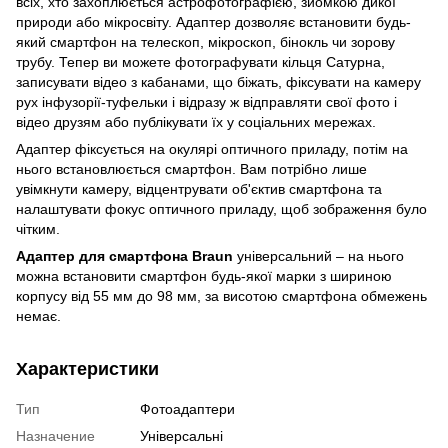
всіх, хто захоплюється астрофотографією, зйомкою дикої
природи або мікросвіту. Адаптер дозволяє встановити будь-
який смартфон на телескоп, мікроскоп, бінокль чи зорову
трубу. Тепер ви можете фотографувати кільця Сатурна,
записувати відео з кабанами, що біжать, фіксувати на камеру
рух інфузорії-туфельки і відразу ж відправляти свої фото і
відео друзям або публікувати їх у соціальних мережах.
Адаптер фіксується на окулярі оптичного приладу, потім на
нього встановлюється смартфон. Вам потрібно лише
увімкнути камеру, відцентрувати об'єктив смартфона та
налаштувати фокус оптичного приладу, щоб зображення було
чітким.
Адаптер для смартфона Braun
універсальний – на нього
можна встановити смартфон будь-якої марки з шириною
корпусу від 55 мм до 98 мм, за висотою смартфона обмежень
немає.
Характеристики
Тип
Фотоадаптери
Назначение
Універсальні