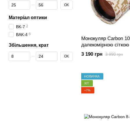
Від Діаметр об'єктива, мм
До Діаметр об'єктива, мм
ОК
Матеріал оптики
2
BK-7
6
BAK-4
Монокуляр Carbon 1
далекомірною сіткою
Збільшення, крат
3 190 грн
Від Збільшення, крат
До Збільшення, крат
3 990 грн
ОК
НОВИНКА
ХІТ
−7%