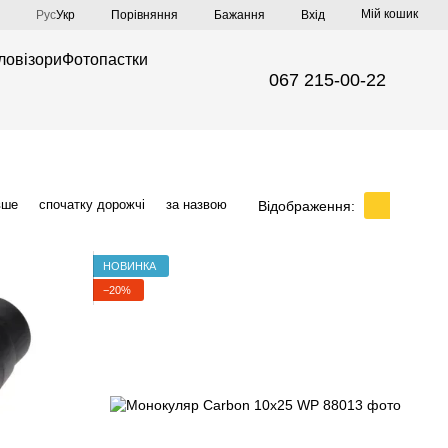
Мій кошик
Порівняння
Рус
Укр
Бажання
Вхід
ловізори
Фотопастки
067 215-00-22
вше
спочатку дорожчі
за назвою
Відображення:
НОВИНКА
−20%