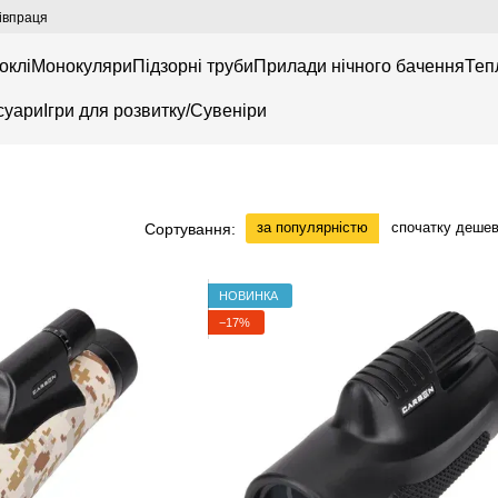
івпраця
оклі
Монокуляри
Підзорні труби
Прилади нічного бачення
Теп
суари
Ігри для розвитку/Сувеніри
за популярністю
спочатку деше
Сортування:
НОВИНКА
−17%