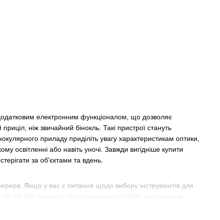
додатковим електронним функціоналом, що дозволяє
приціл, ніж звичайний бінокль. Такі пристрої стануть
окулярного приладу приділіть увагу характеристикам оптики,
му освітленні або навіть уночі. Завжди вигідніше купити
терігати за об'єктами та вдень.
ерерв. Якщо у вас є питання щодо вибору інструментів для
5-00-22 або залиште повідомлення на сайті, заповнивши
8 або оформіть покупку на сайті, замовивши доставку товару по