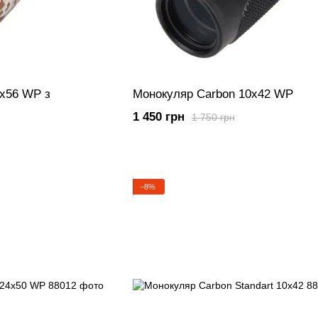
0х56 WP з
Монокуляр Carbon 10х42 WP
1 450 грн
1 750 грн
−8%