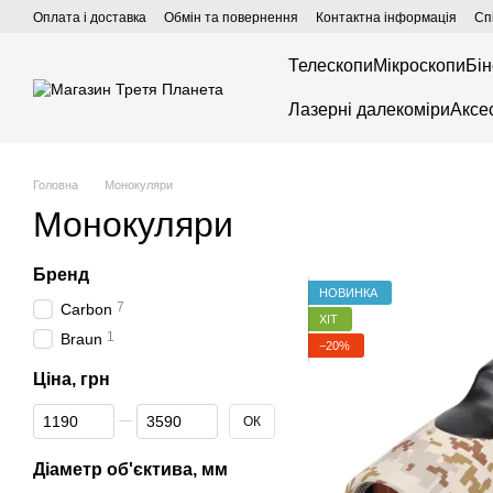
Перейти до основного контенту
Оплата і доставка
Обмін та повернення
Контактна інформація
Сп
Телескопи
Мікроскопи
Бін
Лазерні далекоміри
Аксе
Головна
Монокуляри
Монокуляри
Бренд
НОВИНКА
7
Carbon
ХІТ
1
Braun
−20%
Ціна, грн
Від Ціна, грн
До Ціна, грн
ОК
Діаметр об'єктива, мм