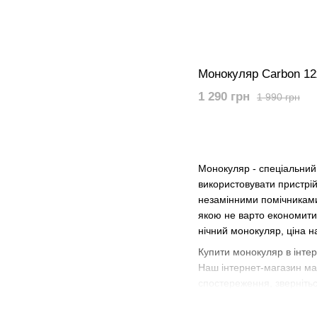
Монокуляр Carbon 1
1 290 грн
1 990 грн
Монокуляр - спеціальни
використовувати пристрій
незамінними помічниками
якою не варто економити.
нічний монокуляр, ціна н
Купити монокуляр в інтерн
Наш інтернет-магазин ма
спостереження, звернітьс
форму зворотнього зв'язк
Україні.