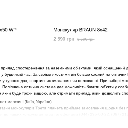
2х50 WP
Монокуляр BRAUN 8х42
2 590 грн
3 590 грн
й прилад спостереження за наземними об'єктами, який оснащений 
 у будь-який час. За своїми якостями він більше схожий на оптичний 
 у турпоходах, спортивних змаганнях чи полюванні. При виборі мон
 Поліпшена оптична система дає можливість бачити об'єкти у слабко
а який буде трохи вищою, але отримати прилад, який дозволить спос
ет магазині (Київ, Україна)
газин монокулярів Третя планета приймає замовлення щодня без п
я до наших консультантів за телефонами (044) 295-00-22, (067) 21
у. Завітайте до нашого магазину у Києві на вулиці Воздвиженська 4