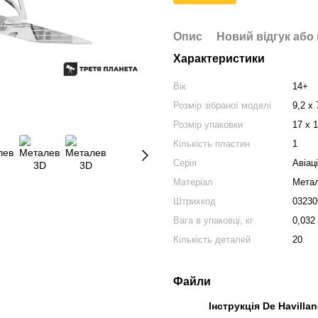
Опис
Новий відгук або
Характеристики
Вік
14+
Розмір зібраної моделі
9,2 х 
Розмір упаковки
17 х 1
Кількість пластин
1
Серія
Авіац
Матеріал
Мета
Штрихкод
03230
Вага в упаковці, кг
0,032
Кількість деталей
20
Файли
Інструкція De Havill