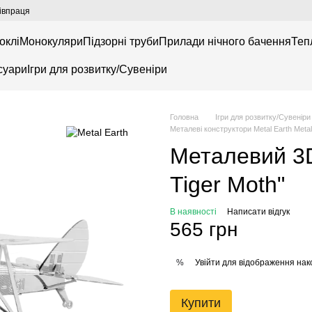
івпраця
оклі
Монокуляри
Підзорні труби
Прилади нічного бачення
Теп
суари
Ігри для розвитку/Сувеніри
Головна
Ігри для розвитку/Сувеніри
Металеві конструктори Metal Earth Metal
Металевий 3D
Tiger Moth"
В наявності
Написати відгук
565 грн
Увійти
для відображення нак
%
Купити