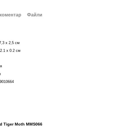
 коментар
Файли
7,3 х 2,5 см
2.1 х 0.2 см
ія
л
9010664
and Tiger Moth MMS066