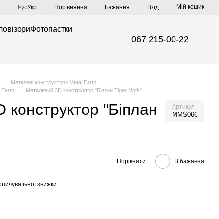
Мій кошик
Порівняння
Рус
Укр
Бажання
Вхід
ловізори
Фотопастки
067 215-00-22
Металеві конструктори Metal Earth
 Earth
Металевий 3D конструктор "Біплан Tiger Moth"
 конструктор "Біплан
Артикул
MMS066
Порівняти
В бажання
опичувальної знижки