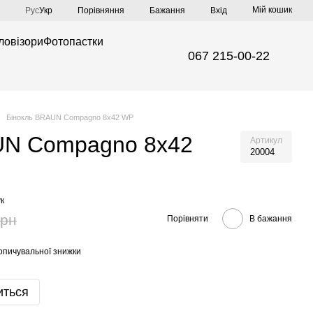
Мій кошик
Порівняння
Рус
Укр
Бажання
Вхід
ловізори
Фотопастки
067 215-00-22
Бінокль BRAUN Compagno 8х42 WP
UN Compagno 8х42
Артикул
20004
к
грн
Порівняти
В бажання
опичувальної знижки
иться