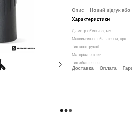
Опис
Новий відгук або
Характеристики
Діаметр об'єктива, мм
Максимальне збільшення, крат
Тип конструкції
Матеріал оптики
Тип збільшення
Доставка
Оплата
Гар