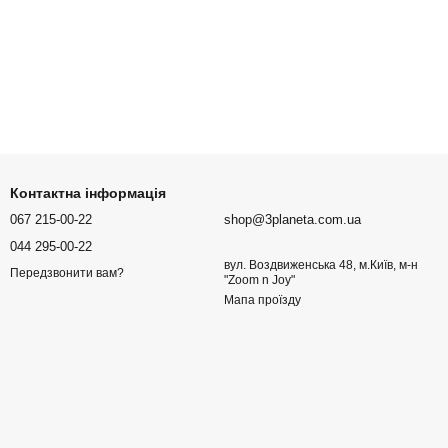
Контактна інформація
067 215-00-22
shop@3planeta.com.ua
044 295-00-22
вул. Воздвиженська 48, м.Київ, м-н
Передзвонити вам?
"Zoom n Joy"
Мапа проїзду