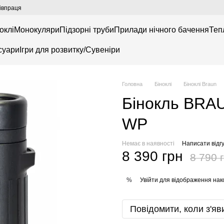
івпраця
оклі
Монокуляри
Підзорні труби
Прилади нічного бачення
Теп
суари
Ігри для розвитку/Сувеніри
Головна
Біноклі
Біноклі Braun
Бінокль BRA
WP
Немає в наявності
Написати відгу
8 390 грн
8 790 
Увійти
для відображення нак
%
Повідомити, коли з'яв