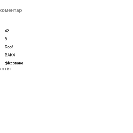
 коментар
42
8
Roof
BAK4
фіксоване
антія