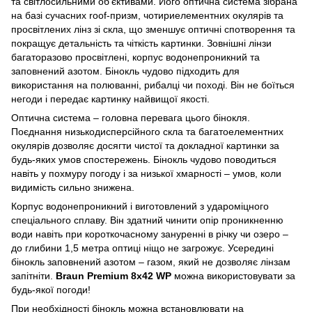
та світлосильними об'єктивами. Його оптична система зібрана
на базі сучасних roof-призм, чотириелементних окулярів та
просвітлених лінз зі скла, що зменшує оптичні спотворення та
покращує детальність та чіткість картинки. Зовнішні лінзи
багаторазово просвітлені, корпус водонепроникний та
заповнений азотом. Бінокль чудово підходить для
використання на полюванні, рибалці чи поході. Він не боїться
негоди і передає картинку найвищої якості.
Оптична система – головна перевага цього бінокля.
Поєднання низькодисперсійного скла та багатоелементних
окулярів дозволяє досягти чистої та докладної картинки за
будь-яких умов спостережень. Бінокль чудово поводиться
навіть у похмуру погоду і за низької хмарності – умов, коли
видимість сильно знижена.
Корпус водонепроникний і виготовлений з удароміцного
спеціального сплаву. Він здатний чинити опір проникненню
води навіть при короткочасному зануренні в річку чи озеро –
до глибини 1,5 метра оптиці ніщо не загрожує. Усередині
бінокль заповнений азотом – газом, який не дозволяє лінзам
запітніти.
Braun Premium 8х42 WP
можна використовувати за
будь-якої погоди!
При необхідності бінокль можна встановлювати на