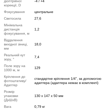
діоптрійної
-4 / +4
корекції, D
Фокусування
центральне
Светосила
27,6
Мінімальна
дистанція
1,2
фокусування, м
Віддалення
вихідної зіниці,
18,0
мм
Реальний кут
7,4
зору, °
Поле зору на
129
1000 м, м
Кріплення до
стандартне кріплення 1/4", за допомогою
фотоштативу/
адаптера (адаптера немає в комплекті)
Адаптер
Розмір
упаковки
130 x 147 x 50 мм
(ДхШхВ)
Вага
0,79 кг