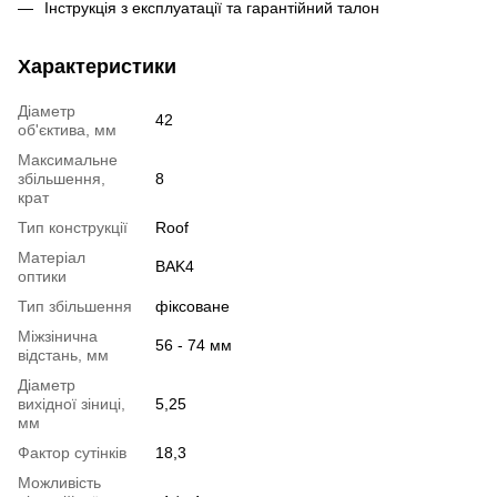
Інструкція з експлуатації та гарантійний талон
Характеристики
Діаметр
42
об'єктива, мм
Максимальне
збільшення,
8
крат
Тип конструкції
Roof
Матеріал
BAK4
оптики
Тип збільшення
фіксоване
Міжзінична
56 - 74 мм
відстань, мм
Діаметр
вихідної зіниці,
5,25
мм
Фактор сутінків
18,3
Можливість