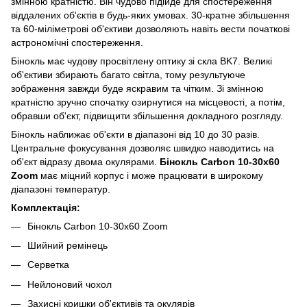
змінною кратністю. Він чудово підійде для спостереження
віддалених об'єктів в будь-яких умовах. 30-кратне збільшення
та 60-міліметрові об'єктиви дозволяють навіть вести початкові
астрономічні спостереження.
Бінокль має чудову просвітлену оптику зі скла BK7. Великі
об'єктиви збирають багато світла, тому результуюче
зображення завжди буде яскравим та чітким. Зі змінною
кратністю зручно спочатку озирнутися на місцевості, а потім,
обравши об'єкт, підвищити збільшення докладного розгляду.
Бінокль наближає об'єкти в діапазоні від 10 до 30 разів.
Центральне фокусування дозволяє швидко наводитись на
об'єкт відразу двома окулярами.
Бінокль Carbon 10-30x60
Zoom
має міцний корпус і може працювати в широкому
діапазоні температур.
Комплектація:
Бінокль Carbon 10-30x60 Zoom
Шийний ремінець
Серветка
Нейлоновий чохол
Захисні кришки об'єктивів та окулярів