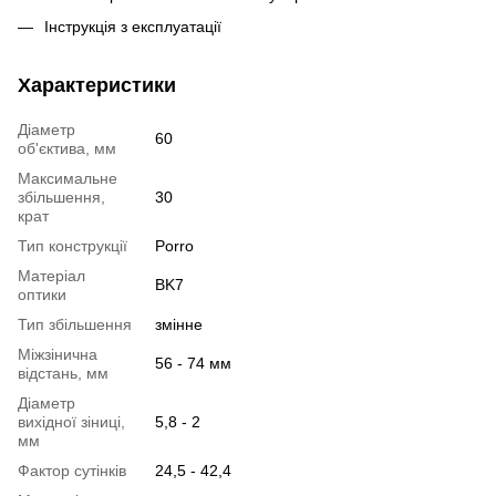
Інструкція з експлуатації
Характеристики
Діаметр
60
об'єктива, мм
Максимальне
збільшення,
30
крат
Тип конструкції
Porro
Матеріал
BK7
оптики
Тип збільшення
змінне
Міжзінична
56 - 74 мм
відстань, мм
Діаметр
вихідної зіниці,
5,8 - 2
мм
Фактор сутінків
24,5 - 42,4