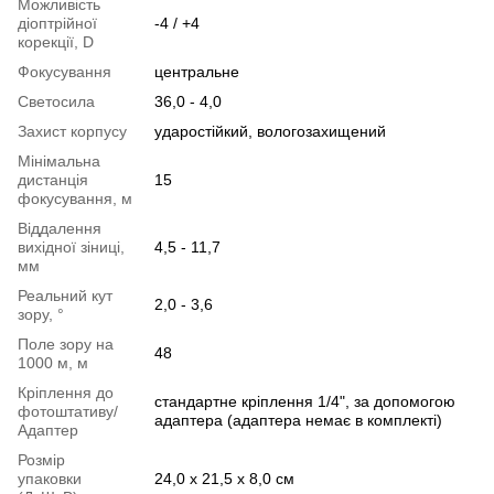
Можливість
діоптрійної
-4 / +4
корекції, D
Фокусування
центральне
Светосила
36,0 - 4,0
Захист корпусу
ударостійкий, вологозахищений
Мінімальна
дистанція
15
фокусування, м
Віддалення
вихідної зіниці,
4,5 - 11,7
мм
Реальний кут
2,0 - 3,6
зору, °
Поле зору на
48
1000 м, м
Кріплення до
стандартне кріплення 1/4", за допомогою
фотоштативу/
адаптера (адаптера немає в комплекті)
Адаптер
Розмір
упаковки
24,0 x 21,5 x 8,0 см