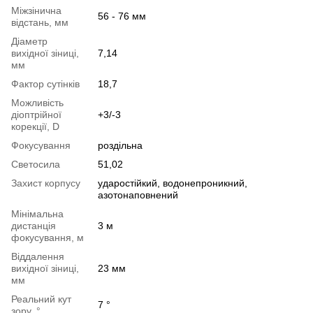
Міжзінична
56 - 76 мм
відстань, мм
Діаметр
вихідної зіниці,
7,14
мм
Фактор сутінків
18,7
Можливість
діоптрійної
+3/-3
корекції, D
Фокусування
роздільна
Светосила
51,02
Захист корпусу
ударостійкий, водонепроникний,
азотонаповнений
Мінімальна
дистанція
3 м
фокусування, м
Віддалення
вихідної зіниці,
23 мм
мм
Реальний кут
7 °
зору, °