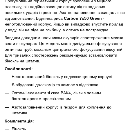
Прогумований герметичний корпус зроблений з міцного
пластику, він надійно захищає оптику від випадкових
несильних ударів і трясіння. Азотне наповнення захищає лінзи
від запотівання. Відмінна риса
Carbon 7x50 Green
-
непотоплюваний корпус. Якщо ви випадково впустите прилад
у воду, він не піде на глибину, а оптика не постраждає.
Завдяки доладним наочникам окулярів спостереження можна
вести в окулярах. Ця модель має індивідуальне фокусування
оптичних труб, механізм центрального фокусування відсутній.
Для тривалих спостережень рекомендуємо встановлювати
бінокль на штатив.
Особливості:
Непотоплюваний бінокль у водозахищеному корпусі
Є вбудовані далекомір та компас з підсвіткою
Оптичні елементи зі скла BAK4, лінзи з повним
багатошаровим просвітленням
Азотозаповнений корпус із гніздом для кріплення до
штатива
Комплектація:
Бінокль