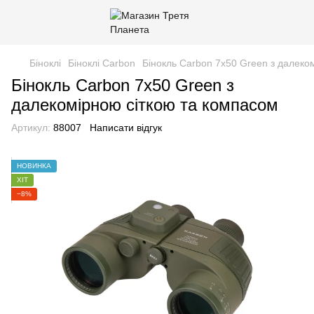
Біноклі
Біноклі Carbon
Бінокль Carbon 7x50 Green з далеко
Бінокль Carbon 7x50 Green з
далекомірною сіткою та компасом
Артикул:
88007
Написати відгук
НОВИНКА
ХІТ
−8%