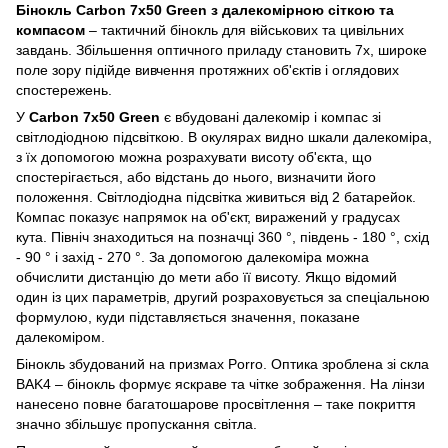
Бінокль Carbon 7x50 Green з далекомірною сіткою та
компасом
– тактичний бінокль для військових та цивільних
завдань. Збільшення оптичного приладу становить 7x, широке
поле зору підійде вивчення протяжних об'єктів і оглядових
спостережень.
У
Carbon 7x50 Green
є вбудовані далекомір і компас зі
світлодіодною підсвіткою. В окулярах видно шкали далекоміра,
з їх допомогою можна розрахувати висоту об'єкта, що
спостерігається, або відстань до нього, визначити його
положення. Світлодіодна підсвітка живиться від 2 батарейок.
Компас показує напрямок на об'єкт, виражений у градусах
кута. Північ знаходиться на позначці 360 °, південь - 180 °, схід
- 90 ° і захід - 270 °. За допомогою далекоміра можна
обчислити дистанцію до мети або її висоту. Якщо відомий
один із цих параметрів, другий розраховується за спеціальною
формулою, куди підставляється значення, показане
далекоміром.
Бінокль збудований на призмах Porro. Оптика зроблена зі скла
BAK4 – бінокль формує яскраве та чітке зображення. На лінзи
нанесено повне багатошарове просвітлення – таке покриття
значно збільшує пропускання світла.