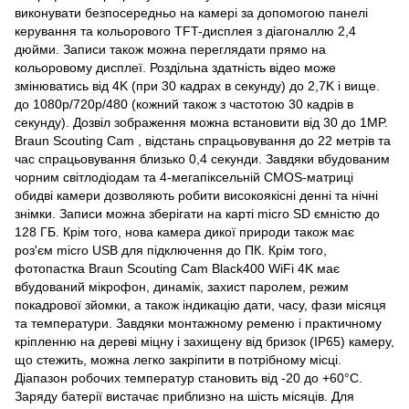
виконувати безпосередньо на камері за допомогою панелі
керування та кольорового TFT-дисплея з діагоналлю 2,4
дюйми. Записи також можна переглядати прямо на
кольоровому дисплеї. Роздільна здатність відео може
змінюватись від 4K (при 30 кадрах в секунду) до 2,7K і вище.
до 1080p/720p/480 (кожний також з частотою 30 кадрів в
секунду). Дозвіл зображення можна встановити від 30 до 1MP.
Braun Scouting Cam , відстань спрацьовування до 22 метрів та
час спрацьовування близько 0,4 секунди. Завдяки вбудованим
чорним світлодіодам та 4-мегапіксельній CMOS-матриці
обидві камери дозволяють робити високоякісні денні та нічні
знімки. Записи можна зберігати на карті micro SD ємністю до
128 ГБ. Крім того, нова камера дикої природи також має
роз'єм micro USB для підключення до ПК. Крім того,
фотопастка Braun Scouting Cam Black400 WiFi 4K має
вбудований мікрофон, динамік, захист паролем, режим
покадрової зйомки, а також індикацію дати, часу, фази місяця
та температури. Завдяки монтажному ременю і практичному
кріпленню на дереві міцну і захищену від бризок (IP65) камеру,
що стежить, можна легко закріпити в потрібному місці.
Діапазон робочих температур становить від -20 до +60°C.
Заряду батерії вистачає приблизно на шість місяців. Для