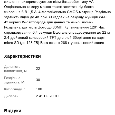
живлення використовуються вісім батарейок типу АА.
Опціонально камеру можна також запитати від блока
живлення 6 В 1,5 А. 4-мегапіксельна CMOS-матриця Роздільна
здатність відео до 4K при 30 кадрах на секунду Функція Wi-Fi
42 чорних ІЧ-світлодіода для денної та нічної зйомки.
Роздільна здатність фото до 30МП. Кут виявлення 120° Час
спрацьовування 0,4 секунди Відстань спрацьовування до 22 м
2,4-дюймовий кольоровий TFT-дисплей Зберігання на карті
micro SD (до 128 ГБ) Вага всього 268 г. уповільнений запис
Характеристики
Дальність
22
виявлення, м
Роздільна
30
здатність, Мп
Кут огляду, °
100
Дисплей
2.4" TFT-LCD
Відгуки