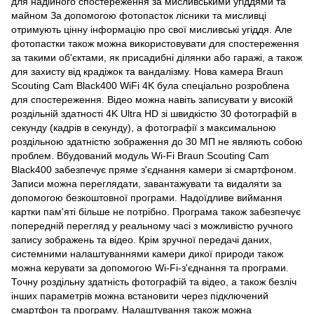
для надійного спостереження за мисливськими угіддями та
майном За допомогою фотопасток лісники та мисливці
отримують цінну інформацію про свої мисливські угіддя. Але
фотопастки також можна використовувати для спостереження
за такими об'єктами, як присадибні ділянки або гаражі, а також
для захисту від крадіжок та вандалізму. Нова камера Braun
Scouting Cam Black400 WiFi 4K була спеціально розроблена
для спостереження. Відео можна навіть записувати у високій
роздільній здатності 4K Ultra HD зі швидкістю 30 фотографій в
секунду (кадрів в секунду), а фотографії з максимальною
роздільною здатністю зображення до 30 МП не являють собою
проблем. Вбудований модуль Wi-Fi Braun Scouting Cam
Black400 забезпечує пряме з'єднання камери зі смартфоном.
Записи можна переглядати, завантажувати та видаляти за
допомогою безкоштовної програми. Надоїдливе виймання
картки пам'яті більше не потрібно. Програма також забезпечує
попередній перегляд у реальному часі з можливістю ручного
запису зображень та відео. Крім зручної передачі даних,
системними налаштуваннями камери дикої природи також
можна керувати за допомогою Wi-Fi-з'єднання та програми.
Точну роздільну здатність фотографій та відео, а також безліч
інших параметрів можна встановити через підключений
смартфон та програму. Налаштування також можна