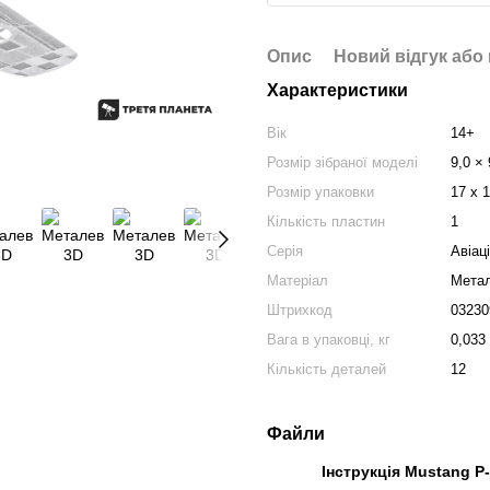
Опис
Новий відгук або
Характеристики
Вік
14+
Розмір зібраної моделі
9,0 × 
Розмір упаковки
17 х 1
Кількість пластин
1
Серія
Авіац
Матеріал
Мета
Штрихкод
03230
Вага в упаковці, кг
0,033
Кількість деталей
12
Файли
Інструкція Mustang P