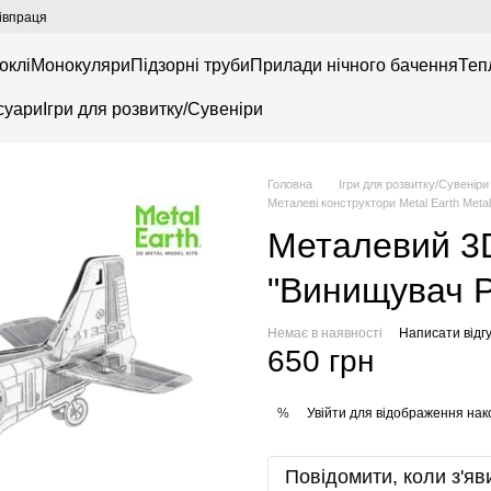
івпраця
оклі
Монокуляри
Підзорні труби
Прилади нічного бачення
Теп
суари
Ігри для розвитку/Сувеніри
Головна
Ігри для розвитку/Сувеніри
Металеві конструктори Metal Earth Metal
Металевий 3D
"Винищувач Р
Немає в наявності
Написати відгу
650 грн
Увійти
для відображення нак
%
Повідомити, коли з'яв