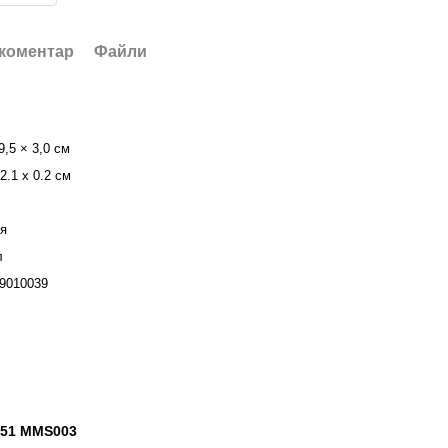
 коментар
Файли
9,5 × 3,0 см
2.1 х 0.2 см
ія
л
9010039
-51 MMS003