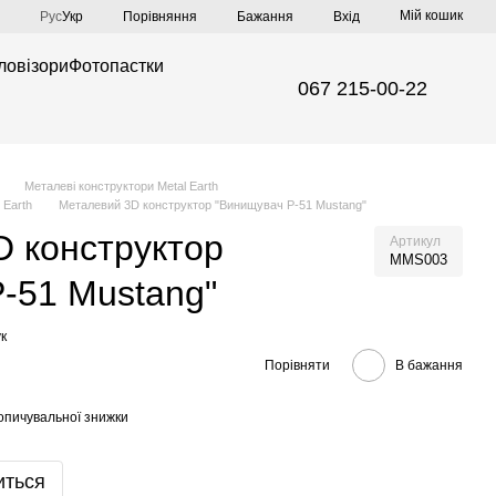
Мій кошик
Порівняння
Рус
Укр
Бажання
Вхід
ловізори
Фотопастки
067 215-00-22
Металеві конструктори Metal Earth
 Earth
Металевий 3D конструктор "Винищувач Р-51 Mustang"
 конструктор
Артикул
MMS003
-51 Mustang"
к
Порівняти
В бажання
опичувальної знижки
иться