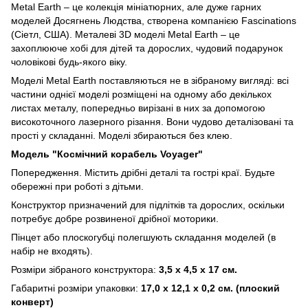
Metal Earth – це колекція мініатюрних, але дуже гарних
моделей Досягнень Людства, створена компанією Fascinations
(Сіетл, США). Металеві 3D моделі Metal Earth – це
захоплююче хобі для дітей та дорослих, чудовий подарунок
чоловікові будь-якого віку.
Моделі Metal Earth поставляються не в зібраному вигляді: всі
частини однієї моделі розміщені на одному або декількох
листах металу, попередньо вирізані в них за допомогою
високоточного лазерного різання. Вони чудово деталізовані та
прості у складанні. Моделі збираються без клею.
Модель "Космічний корабель Voyager"
Попередження. Містить дрібні деталі та гострі краї. Будьте
обережні при роботі з дітьми.
Конструктор призначений для підлітків та дорослих, оскільки
потребує добре розвиненої дрібної моторики.
Пінцет або плоскогубці полегшують складання моделей (в
набір не входять).
Розміри зібраного конструктора:
3,5 х 4,5 х 17 см.
Габаритні розміри упаковки:
17,0 х 12,1 х 0,2 см. (плоский
конверт)