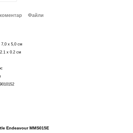
 коментар
Файли
 7,0 х 5,0 см
2.1 х 0.2 см
ос
л
9010152
ttle Endeavour MMS015E