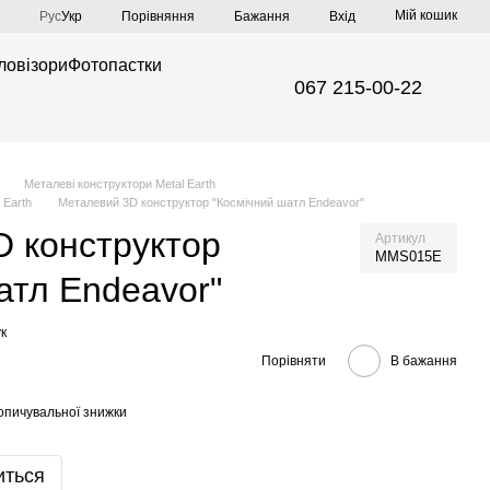
Мій кошик
Порівняння
Рус
Укр
Бажання
Вхід
ловізори
Фотопастки
067 215-00-22
Металеві конструктори Metal Earth
 Earth
Металевий 3D конструктор "Космічний шатл Endeavor"
 конструктор
Артикул
MMS015E
атл Endeavor"
к
Порівняти
В бажання
опичувальної знижки
иться