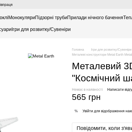
івпраця
оклі
Монокуляри
Підзорні труби
Прилади нічного бачення
Теп
суари
Ігри для розвитку/Сувеніри
Головна
Ігри для розвитку/Сувеніри
Металеві конструктори Metal Earth Metal
Металевий 3D
"Космічний ш
Немає в наявності
Написати відгу
565 грн
Увійти
для відображення нак
%
Повідомити, коли з'яв