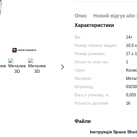
Опис
Новий відгук або
Характеристики
Вік
14+
Розмір зібраної моделі
10,0 х
Розмір упаковки
17 х 1
Кількість пластин
1
Серія
Косм
Матеріал
Мета
Штрихкод
03230
Вага в упаковці, кг
0,033
Кількість деталей
16
Файли
Інструкція Space Shu