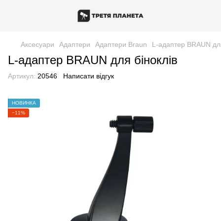
Аксесуари
Адаптери
Адаптери Braun
L-адаптер BRAUN для
L-адаптер BRAUN для біноклів
Артикул:
20546
Написати відгук
НОВИНКА
−11%