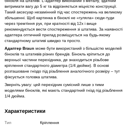
бінокля на штативі. L-адаптер виконаний з металу, здатний
витримати вагу до 5 кг та відрізняється міцністю конструкції.
Такий аксесуар незамінний під час спостережень на великому
збільшенні. Щоб картинка в біноклі не «гуляла» сюди-туди
через тремтіння рук, при кратності від 12х і вище
рекомендується вести спостереження зі штатива. За наявності
адаптера оптичний прилад розміщується на будь-якому
стандартному штативі швидко та просто.
Адаптер Braun
може бути використаний з більшістю моделей
біноклів та штативів різних брендів. Бінокль кріпиться до
верхньої частини перехідника, де знаходиться різьбове
кріплення стандартного діаметра (1/4 дюйми). В основі
розташоване гніздо під різьблення аналогічного розміру – тут
фіксується головка штатива.
Зверніть увагу: цей перехідник сумісний лише з тими
моделями біноклів, які мають стандартний гнізд під різьблення
1/4 дюйма.
Характеристики
Тип
Кріплення