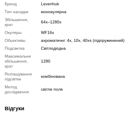
Бренд
Levenhuk
Тип насадки
монокулярна
Збільшення,
64x–1280x
крат
Окуляры
WF16x
Обьективы
ахроматичні: 4x, 10x, 40xs (підпружинений)
Подсветка
Світлодіодна
Максимальне
збільшення,
1280
крат
Розташування
комбінована
підсвітки
Метод
світле поле
дослідження
Відгуки