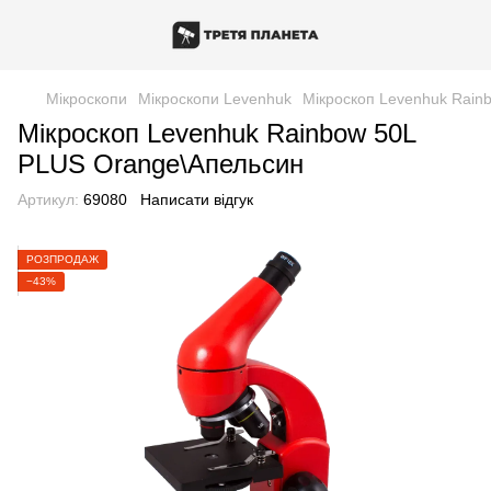
Мікроскопи
Мікроскопи Levenhuk
Мікроскоп Levenhuk Rain
Мікроскоп Levenhuk Rainbow 50L
PLUS Orange\Апельсин
Артикул:
69080
Написати відгук
РОЗПРОДАЖ
−43%