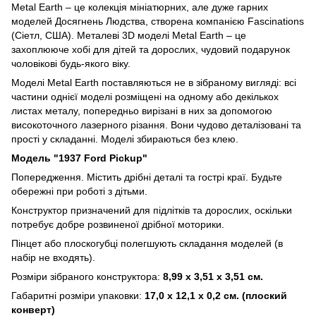
Metal Earth – це колекція мініатюрних, але дуже гарних
моделей Досягнень Людства, створена компанією Fascinations
(Сіетл, США). Металеві 3D моделі Metal Earth – це
захоплююче хобі для дітей та дорослих, чудовий подарунок
чоловікові будь-якого віку.
Моделі Metal Earth поставляються не в зібраному вигляді: всі
частини однієї моделі розміщені на одному або декількох
листах металу, попередньо вирізані в них за допомогою
високоточного лазерного різання. Вони чудово деталізовані та
прості у складанні. Моделі збираються без клею.
Модель "1937 Ford Pickup"
Попередження. Містить дрібні деталі та гострі краї. Будьте
обережні при роботі з дітьми.
Конструктор призначений для підлітків та дорослих, оскільки
потребує добре розвиненої дрібної моторики.
Пінцет або плоскогубці полегшують складання моделей (в
набір не входять).
Розміри зібраного конструктора:
8,99 x 3,51 x 3,51 см.
Габаритні розміри упаковки:
17,0 х 12,1 х 0,2 см. (плоский
конверт)