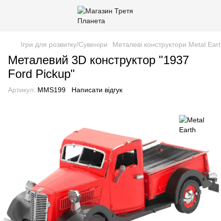
Ігри для розвитку/Сувеніри
Металеві конструктори Metal Ear
Металевий 3D конструктор "1937
Ford Pickup"
Артикул:
MMS199
Написати відгук