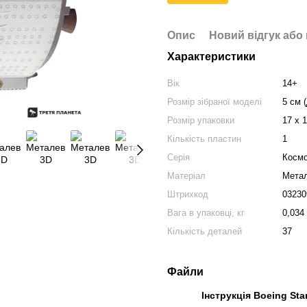
Опис
Новий відгук або
Характеристики
Вік
14+
Розмір зібраної моделі
5 см 
Розмір упаковки
17 х 1
Кількість пластин
1
Серія
Косм
Матеріал
Мета
Штрихкод
03230
Вага в упаковці, кг
0,034
Кількість деталей
37
Файли
Інструкція Boeing Sta