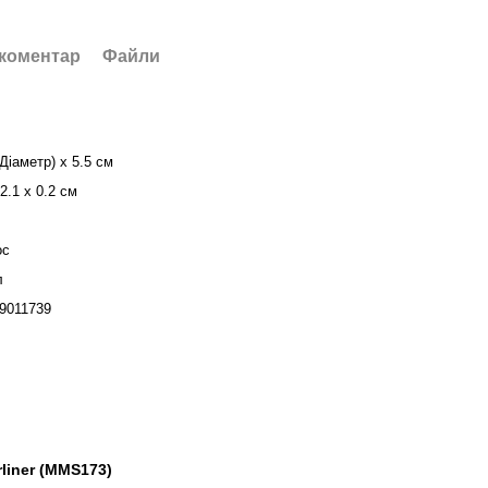
 коментар
Файли
(Діаметр) x 5.5 см
2.1 х 0.2 см
ос
л
9011739
rliner (MMS173)