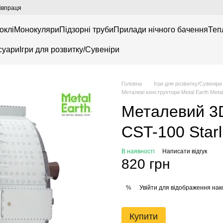
івпраця
оклі
Монокуляри
Підзорні труби
Прилади нічного бачення
Теп
суари
Ігри для розвитку/Сувеніри
Головна
Ігри для розвитку/Сувеніри
Металеві конструктори Metal Earth Metal
Металевий 3D
CST-100 Starl
В наявності
Написати відгук
820 грн
Увійти
для відображення нак
%
Купити