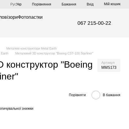
Мій кошик
Порівняння
Рус
Укр
Бажання
Вхід
ловізори
Фотопастки
067 215-00-22
Металеві конструктори Metal Earth
 Earth
Металевий 3D конструктор "Boeing CST-100 Starliner"
 конструктор "Boeing
Артикул
MMS173
iner"
Порівняти
В бажання
опичувальної знижки