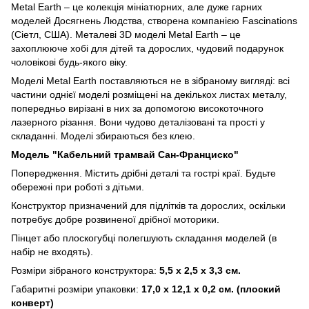
Metal Earth – це колекція мініатюрних, але дуже гарних
моделей Досягнень Людства, створена компанією Fascinations
(Сіетл, США). Металеві 3D моделі Metal Earth – це
захоплююче хобі для дітей та дорослих, чудовий подарунок
чоловікові будь-якого віку.
Моделі Metal Earth поставляються не в зібраному вигляді: всі
частини однієї моделі розміщені на декількох листах металу,
попередньо вирізані в них за допомогою високоточного
лазерного різання. Вони чудово деталізовані та прості у
складанні. Моделі збираються без клею.
Модель "Кабельний трамвай Сан-Франциско"
Попередження. Містить дрібні деталі та гострі краї. Будьте
обережні при роботі з дітьми.
Конструктор призначений для підлітків та дорослих, оскільки
потребує добре розвиненої дрібної моторики.
Пінцет або плоскогубці полегшують складання моделей (в
набір не входять).
Розміри зібраного конструктора:
5,5 х 2,5 х 3,3 см.
Габаритні розміри упаковки:
17,0 х 12,1 х 0,2 см. (плоский
конверт)