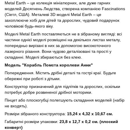
Metal Earth – це колекція мініатюрних, але дуже гарних
моделей Досягнень Людства, створена компанією Fascinations
(Сіетл, США). Металеві 3D моделі Metal Earth – це
захоплююче хобі для дітей та дорослих, чудовий подарунок
чоловікові будь-якого віку.
Моделі Metal Earth поставляються не в зібраному вигляді: всі
частини однієї моделі розміщені на декількох листах металу,
попередньо вирізані в них за допомогою високоточного
лазерного різання. Вони чудово деталізовані та прості у
складанні. Моделі збираються без клею.
Модель "Корабль Помста королеви Анни"
Попередження. Містить дрібні деталі та гострі краї. Будьте
обережні при роботі з дітьми.
Конструктор призначений для підлітків та дорослих, оскільки
потребує добре розвиненої дрібної моторики.
Пінцет або плоскогубці полегшують складання моделей (набір
не входять).
Розміри зібраного конструктора:
15,24 x 4,32 x 10,67 см.
Габаритні розміри упаковки:
23,8 x 12,7 x 0,2 см. (плоский
конверт)