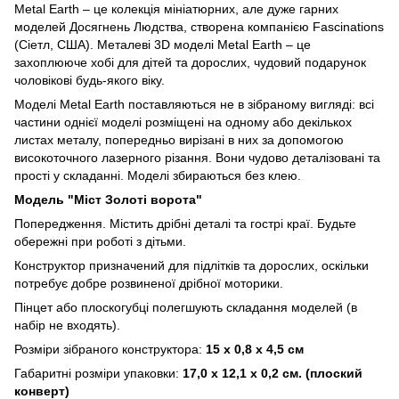
Metal Earth – це колекція мініатюрних, але дуже гарних
моделей Досягнень Людства, створена компанією Fascinations
(Сіетл, США). Металеві 3D моделі Metal Earth – це
захоплююче хобі для дітей та дорослих, чудовий подарунок
чоловікові будь-якого віку.
Моделі Metal Earth поставляються не в зібраному вигляді: всі
частини однієї моделі розміщені на одному або декількох
листах металу, попередньо вирізані в них за допомогою
високоточного лазерного різання. Вони чудово деталізовані та
прості у складанні. Моделі збираються без клею.
Модель "Міст Золоті ворота"
Попередження. Містить дрібні деталі та гострі краї. Будьте
обережні при роботі з дітьми.
Конструктор призначений для підлітків та дорослих, оскільки
потребує добре розвиненої дрібної моторики.
Пінцет або плоскогубці полегшують складання моделей (в
набір не входять).
Розміри зібраного конструктора:
15 x 0,8 x 4,5 см
Габаритні розміри упаковки:
17,0 х 12,1 х 0,2 см. (плоский
конверт)