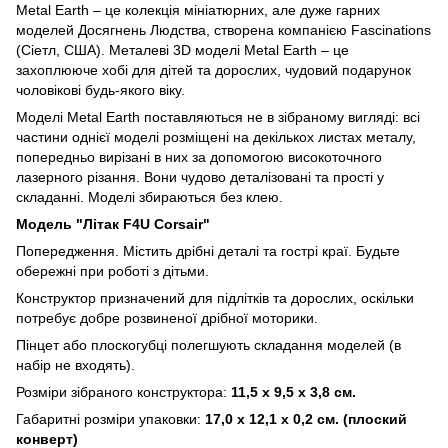
Metal Earth – це колекція мініатюрних, але дуже гарних
моделей Досягнень Людства, створена компанією Fascinations
(Сіетл, США). Металеві 3D моделі Metal Earth – це
захоплююче хобі для дітей та дорослих, чудовий подарунок
чоловікові будь-якого віку.
Моделі Metal Earth поставляються не в зібраному вигляді: всі
частини однієї моделі розміщені на декількох листах металу,
попередньо вирізані в них за допомогою високоточного
лазерного різання. Вони чудово деталізовані та прості у
складанні. Моделі збираються без клею.
Модель "Літак F4U Corsair"
Попередження. Містить дрібні деталі та гострі краї. Будьте
обережні при роботі з дітьми.
Конструктор призначений для підлітків та дорослих, оскільки
потребує добре розвиненої дрібної моторики.
Пінцет або плоскогубці полегшують складання моделей (в
набір не входять).
Розміри зібраного конструктора:
11,5 х 9,5 х 3,8 см.
Габаритні розміри упаковки:
17,0 х 12,1 х 0,2 см. (плоский
конверт)