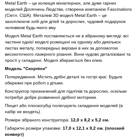
Metal Earth – це колекція мініатюрних, але дуже гарних
моделей Досягнень Людства, створена компанією Fascinations
(Сіетл, США). Металеві 3D моделі Metal Earth – це
захоплююче хобі для дітей та дорослих, чудовий подарунок
чоловікові будь-якого віку.
Моделі Metal Earth поставляються не в зібраному вигляді: всі
частини однієї моделі розміщені на одному або декількох
листах металу, попередньо вирізані в них за допомогою
високоточного лазерного різання. Вони чудово деталізовані та
прості у складанні. Моделі збираються без клею.
Модель "Скорпіон"
Попередження. Містить дрібні деталі та гострі краї. Будьте
обережні при роботі з дітьми.
Конструктор призначений для підлітків та дорослих, оскільки
потребує добре розвиненої дрібної моторики.
Пінцет або плоскогубці полегшують складання моделей (в
набір не входять).
Розміри зібраного конструктора:
12,0 x 8,2 x 5,2 см.
Габаритні розміри упаковки:
17,0 х 12,1 х 0,2 см. (плоский
конверт)