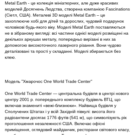
Metal Earth - це колекція мініатюрних, але дуже красивих
моделей Досягнень Людства, створена компанією Fascinations
(Сіетл, США). Металеві 3D моделі Metal Earth – це
захоплююче хобі для дітей та дорослих, чудовий подарунок
чоловікові будь-якого віку. Моделі Metal Earth поставляються
не в зібраному вигляді: всі частини однієї моделі розміщені на
декількох аркушах металу, попередньо вирізані в них за
допомогою високоточного лазерного різання. Вони чудово
деталізовані та прості у складанні. Моделі збираються без
клею.
Модель "Хмарочос One World Trade Center"
One World Trade Center — центральна будівля в центрі нового
центру 2001 р. попереднього комплексу будівель ВТЦ, що
включав знамениті «вежі-близнюки». Найвища будівля у
Сполучених Штатах і у всій Західній півкулі: висота його
радіоантени досягає 1776 футів (541 м), що символізують рік
проголошення незалежності США. Включає офісні
приміщення, оглядовий майданчик, ресторани світового класу,