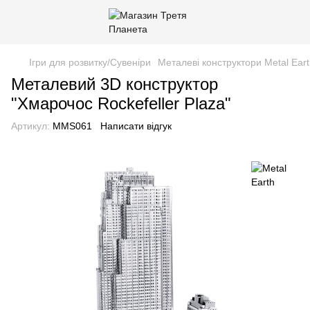
Ігри для розвитку/Сувеніри
Металеві конструктори Metal Ear
Металевий 3D конструктор
"Хмарочос Rockefeller Plaza"
Артикул:
MMS061
Написати відгук