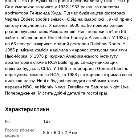
у квітні 1931 р. Будівельні роботи розпочалися у липні 1931 р.
Сам хмарочос зводився у 1932-1933 роках. за проектом
архітектора Реймонда Худа. Під час будівництва фотограф
Чарльз Еббетс зробив знімок «Обід на хмарочосі», який приніс
світову популярність. У кабінеті 5600 на 56 поверсі раніше
розташовувався офіс Рокфеллерів. Нині поверхи з 54 по 56
зайняті об'єднанням Rockefeller Family & Associates. У 1934 р.
на 65 поверсі відкрився елітний ресторан Rainbow Room. У
1985 р. міська комісія наділила хмарочос статусом пам'ятки
Нью-Йорка. У 1976 р. журнал Американського інституту
архітекторів включив RCA Building до списку найкращих
офісних будівель США. У 1986 р. корпорація General Electric
перекупила компанію RCA, і в 1988 р. хмарочос отримав свою
нинішню назву. Нині в будівлі проводяться зйомки таких
передач NBC, як Nightly News, Dateline та Saturday Night Live.
Попередження. Містить дрібні деталі та гострі краї.
Характеристики
Вік
14+
Розмір зібраної
9,5 x 6,0 x 2,9 см
моделі