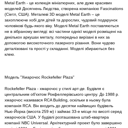
Metal Earth - це колекція мініатюрних, але дуже красивих
моделей Досягнень Людства, створена компанією Fascinations
(Сіетл, США). Металеві 3D моделі Metal Earth – це
захоплююче хобі для дітей та дорослих, чудовий подарунок
чоловікові будь-якого віку. Моделі Metal Earth поставляються
не в зібраному вигляді: всі частини однієї моделі розміщені на
декількох аркушах металу, попередньо вирізані в них за
допомогою високоточного лазерного різання. Вони чудово
деталізовані та прості у складанні. Моделі збираються без
клею.
Модель "Хмарочос Rockefeller Plaza"
Rockefeller Plaza - хмарочос у стилі арт-де. Будівля є
центральним об'єктом Рокфеллерівського центру. До 1988 р.
хмарочос називався RCA Building, оскільки в ньому була
компанія RCA. Він входить до десятки найвищих будівель
Нью-Йорка (висота 259 м) і займає 33-е місце по висоті серед
хмарочосів США. У будівлі розташована штаб-квартира
компанії NBC Universal. Архітектурний проект було завершено