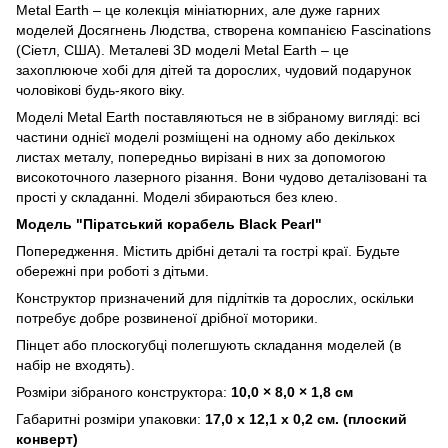
Metal Earth – це колекція мініатюрних, але дуже гарних
моделей Досягнень Людства, створена компанією Fascinations
(Сіетл, США). Металеві 3D моделі Metal Earth – це
захоплююче хобі для дітей та дорослих, чудовий подарунок
чоловікові будь-якого віку.
Моделі Metal Earth поставляються не в зібраному вигляді: всі
частини однієї моделі розміщені на одному або декількох
листах металу, попередньо вирізані в них за допомогою
високоточного лазерного різання. Вони чудово деталізовані та
прості у складанні. Моделі збираються без клею.
Модель "Піратський корабель Black Pearl"
Попередження. Містить дрібні деталі та гострі краї. Будьте
обережні при роботі з дітьми.
Конструктор призначений для підлітків та дорослих, оскільки
потребує добре розвиненої дрібної моторики.
Пінцет або плоскогубці полегшують складання моделей (в
набір не входять).
Розміри зібраного конструктора:
10,0 × 8,0 × 1,8 см
Габаритні розміри упаковки:
17,0 х 12,1 х 0,2 см. (плоский
конверт)