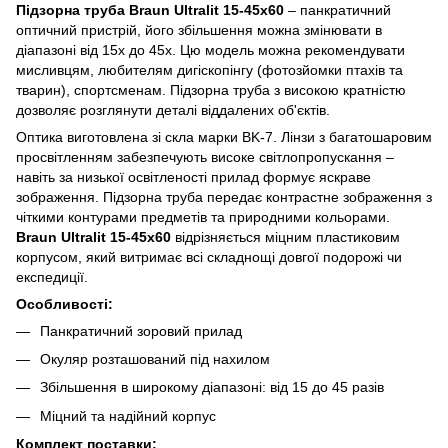
Підзорна труба Braun Ultralit 15-45х60
– панкратичний
оптичний пристрій, його збільшення можна змінювати в
діапазоні від 15x до 45x. Цю модель можна рекомендувати
мисливцям, любителям дигіскопінгу (фотозйомки птахів та
тварин), спортсменам. Підзорна труба з високою кратністю
дозволяє розглянути деталі віддалених об'єктів.
Оптика виготовлена зі скла марки BK-7. Лінзи з багатошаровим
просвітленням забезпечують високе світлопропускання –
навіть за низької освітленості прилад формує яскраве
зображення. Підзорна труба передає контрастне зображення з
чіткими контурами предметів та природними кольорами.
Braun Ultralit 15-45х60
відрізняється міцним пластиковим
корпусом, який витримає всі складнощі довгої подорожі чи
експедиції.
Особливості:
Панкратичний зоровий прилад
Окуляр розташований під нахилом
Збільшення в широкому діапазоні: від 15 до 45 разів
Міцний та надійний корпус
Комплект поставки: