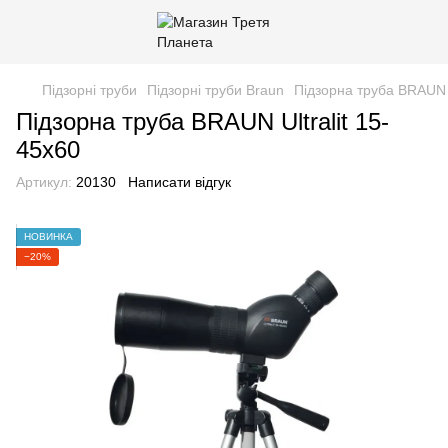
Підзорні труби
Підзорні труби Braun
Підзорна труба BRAUN U
Підзорна труба BRAUN Ultralit 15-
45х60
Артикул:
20130
Написати відгук
НОВИНКА
−20%