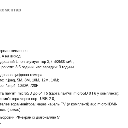
 коментар
ерело живлення:
1 A на виході;
дований Li-ion акумулятор 3,7 В/2500 мАг;
 роботи: 3,5 години, час зарядки: 3 години
удована цифрова камера:
о: *.jpeg, 5M, 8M, 10M, 12M, 14M;
ео: *.mp4, 1080P, 720P
та пам'яті microSD до 64 Гб (карта пам'яті microSD 8 Гб у комплекті);
комп'ютера через порт USB 2.0;
телевізора/монітора: через кабель TV (у комплекті) або microHDMI-
ель (немає)
ьоровий РК-екран із діагоналлю 5”
"