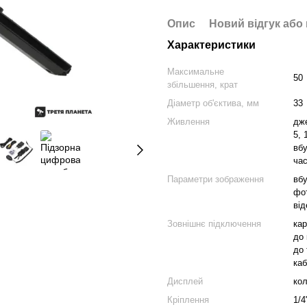
Опис
Новий відгук або
Характеристики
Максимальне
50
збільшення, крат
Діаметр об'єктива, мм
33
Живлення
дж
5, 
вбу
час
Параметри зображення
вб
фот
від
Зовнішнє підключення
кар
до 
до 
каб
Дисплей
кол
Кріплення
1/4