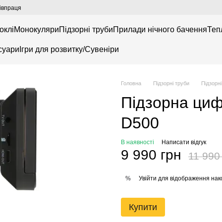
івпраця
оклі
Монокуляри
Підзорні труби
Прилади нічного бачення
Теп
суари
Ігри для розвитку/Сувеніри
Головна
Підзорні труби
Підзорн
Підзорна циф
D500
В наявності
Написати відгук
9 990 грн
11 990
Увійти
для відображення нак
%
Купити