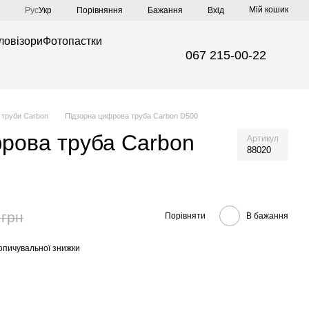
Мій кошик
Порівняння
Рус
Укр
Бажання
Вхід
ловізори
Фотопастки
067 215-00-22
і труби Carbon
Підзорна цифрова труба Carbon D500
рова труба Carbon
Артикул
88020
 грн
Порівняти
В бажання
опичувальної знижки