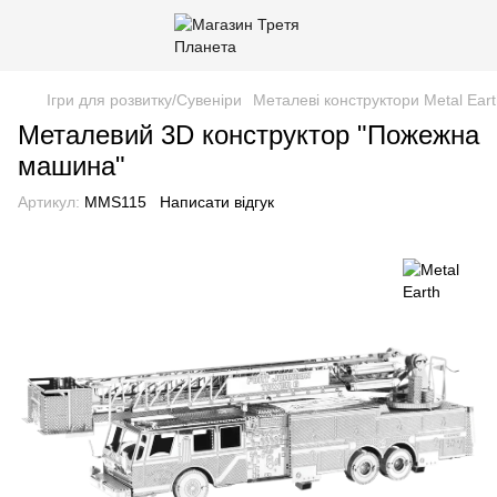
Ігри для розвитку/Сувеніри
Металеві конструктори Metal Ear
Металевий 3D конструктор "Пожежна
машина"
Артикул:
MMS115
Написати відгук