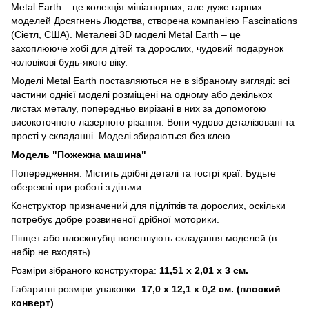
Metal Earth – це колекція мініатюрних, але дуже гарних
моделей Досягнень Людства, створена компанією Fascinations
(Сіетл, США). Металеві 3D моделі Metal Earth – це
захоплююче хобі для дітей та дорослих, чудовий подарунок
чоловікові будь-якого віку.
Моделі Metal Earth поставляються не в зібраному вигляді: всі
частини однієї моделі розміщені на одному або декількох
листах металу, попередньо вирізані в них за допомогою
високоточного лазерного різання. Вони чудово деталізовані та
прості у складанні. Моделі збираються без клею.
Модель "Пожежна машина"
Попередження. Містить дрібні деталі та гострі краї. Будьте
обережні при роботі з дітьми.
Конструктор призначений для підлітків та дорослих, оскільки
потребує добре розвиненої дрібної моторики.
Пінцет або плоскогубці полегшують складання моделей (в
набір не входять).
Розміри зібраного конструктора:
11,51 х 2,01 х 3 см.
Габаритні розміри упаковки:
17,0 х 12,1 х 0,2 см. (плоский
конверт)