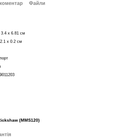
 коментар
Файли
 3.4 x 6.81 см
2.1 х 0.2 см
порт
л
9011203
Rickshaw (MMS120)
антія