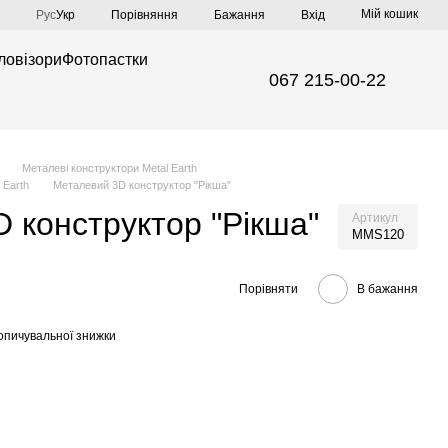
Мій кошик
Порівняння
Рус
Укр
Бажання
Вхід
ловізори
Фотопастки
067 215-00-22
Металеві конструктори Metal Earth
 Earth
Металевий 3D конструктор "Рікша"
 конструктор "Рікша"
Артикул
MMS120
Порівняти
В бажання
опичувальної знижки