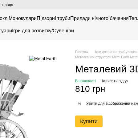
івпраця
оклі
Монокуляри
Підзорні труби
Прилади нічного бачення
Теп
суари
Ігри для розвитку/Сувеніри
Головна
Ігри для розвитку/Сувеніри
Металеві конструктори Metal Earth Metal
Металевий 3D
В наявності
Написати відгук
810 грн
Увійти
для відображення нак
%
Купити