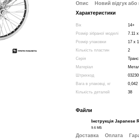
Опис
Новий відгук або
Характеристики
Вік
14+
Розмір зібраної моделі
7.11 x
Розмір упаковки
17 х 1
Кількість пластин
2
Серія
Транс
Матеріал
Мета
Штрихкод
03230
Вага в упаковці, кг
0,042
Кількість деталей
38
Файли
Інструкція Japanese 
9.6 МБ
PDF
Доставка
Оплата
Гар