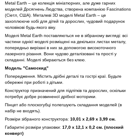
Metal Earth – це колекція мініатюрних, але дуже гарних
моделей Досягнень Людства, створена компанією Fascinations
(Сіетл, США). Металеві 3D моделі Metal Earth – це
захоплююче хобі для дітей та дорослих, чудовий подарунок
чоловікові будь-якого віку.
Моделі Metal Earth поставляються не в зібраному вигляді: всі
частини однієї моделі розміщені на декількох листах металу,
попередньо вирізані в них за допомогою високоточного
лазерного різання. Вони чудово деталізовані та прості у
складанні. Моделі збираються без клею.
Модель "Самоскид"
Попередження. Містить дрібні деталі та гострі краї. Будьте
обережні при роботі з дітьми.
Конструктор призначений для підлітків та дорослих, оскільки
потребує добре розвиненої дрібної моторики.
Пінцет або плоскогубці полегшують складання моделей (в
набір не входять).
Розміри зібраного конструктора:
10,01 x 2,69 x 3,99 см.
Габаритні розміри упаковки:
17,0 х 12,1 х 0,2 см. (плоский
конверт)