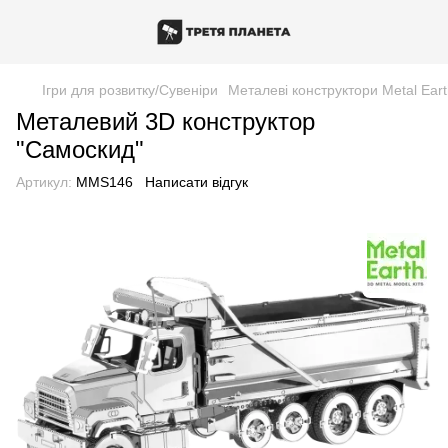
Ігри для розвитку/Сувеніри
Металеві конструктори Metal Ear
Металевий 3D конструктор
"Самоскид"
Артикул:
MMS146
Написати відгук