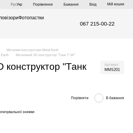
Мій кошик
Порівняння
Рус
Укр
Бажання
Вхід
ловізори
Фотопастки
067 215-00-22
Металеві конструктори Metal Earth
 Earth
Металевий 3D конструктор "Танк Т-34"
 конструктор "Танк
Артикул
MMS201
Порівняти
В бажання
опичувальної знижки