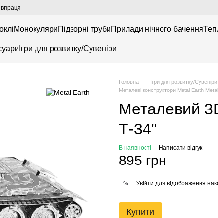
івпраця
оклі
Монокуляри
Підзорні труби
Прилади нічного бачення
Теп
суари
Ігри для розвитку/Сувеніри
Головна
Ігри для розвитку/Сувеніри
Металеві конструктори Metal Earth Metal
Металевий 3D
Т-34"
В наявності
Написати відгук
895 грн
Увійти
для відображення нак
%
Купити