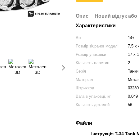
Опис
Новий відгук або
Характеристики
Вік
14+
Розмір зібраної моделі
7,5 х 
Розмір упаковки
17 х 1
Кількість пластин
2
Серія
Танки
Матеріал
Мета
Штрихкод
03230
Вага в упаковці, кг
0,049
Кількість деталей
56
Файли
Інструкція T-34 Tank