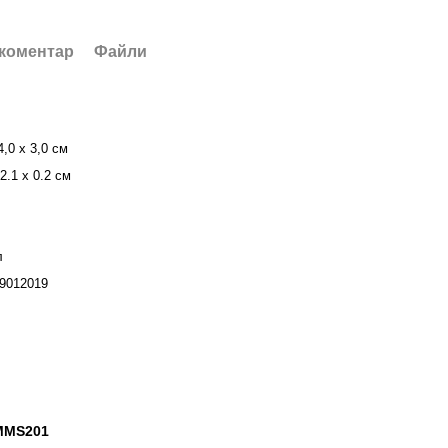
 коментар
Файли
4,0 х 3,0 см
2.1 х 0.2 см
л
9012019
 MMS201