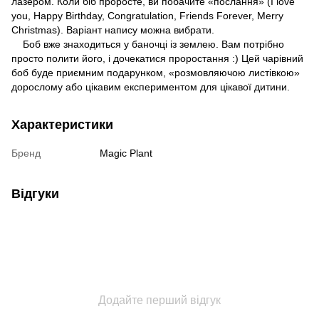
лазером. Коли біб проросте, ви побачите «послання» (I love
you, Happy Birthday, Congratulation, Friends Forever, Merry
Christmas). Варіант напису можна вибрати.
Боб вже знаходиться у баночці із землею. Вам потрібно
просто полити його, і дочекатися проростання :) Цей чарівний
боб буде приємним подарунком, «розмовляючою листівкою»
дорослому або цікавим експериментом для цікавої дитини.
Характеристики
Бренд
Magic Plant
Відгуки
Додайте перший відгук