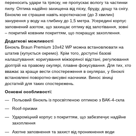
переносить удари та тряску, не пропускає вологу та частинки
пилу. Оптика надійно захищена від піску, бруду, дощу та снігу.
Біноклю не страшне навіть короткочасне (до 3 хвилин)
занурення у воду на глибину до 1,5 метра. Усередині корпус
заповнений азотом, що захищає оптику від запотівання, зовні
– покритий ковзним покриттям, що покращує захоплення.
Додаткові можливості
Бінокль Braun Premium 10х42 WP можна встановлювати на
штатив (купується окремо). Крім того, доступні базові
налаштування: коригування міжзоряної відстані, регулювання
діоптрій на правому окулярі, плавне фокусування. Для тих, хто
вважає за краще вести спостереження в окулярах, у біноклі
встановлені поворотно-висувні наочники. Винос зіниці
достатній для таких спостережень.
Основні особливості:
Польовий бінокль із просвітленою оптикою з BAK-4-скла
Roof-призми
Удароміцний корпус з покриттям, що забезпечує надійне
захоплення
Азотне заповнення та захист від проникнення води