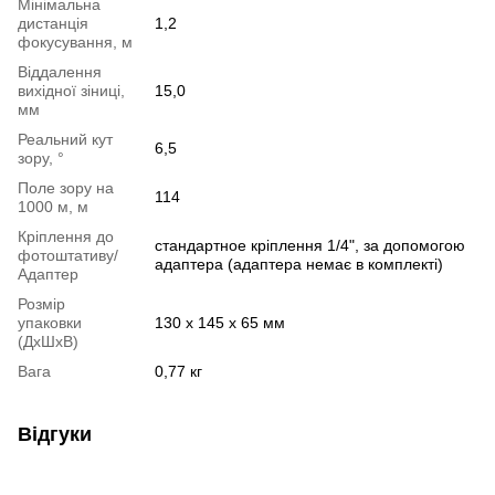
Мінімальна
дистанція
1,2
фокусування, м
Віддалення
вихідної зіниці,
15,0
мм
Реальний кут
6,5
зору, °
Поле зору на
114
1000 м, м
Кріплення до
стандартное кріплення 1/4", за допомогою
фотоштативу/
адаптера (адаптера немає в комплекті)
Адаптер
Розмір
упаковки
130 x 145 x 65 мм
(ДхШхВ)
Вага
0,77 кг
Відгуки