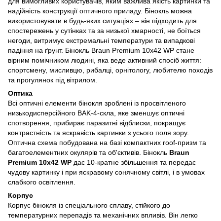
для вимогливих користувачів, яким важлива якість картинки та
надійність конструкції оптичного приладу. Бінокль можна
використовувати в будь-яких ситуаціях – він підходить для
спостережень у сутінках та за низької хмарності, не боїться
негоди, витримує екстремальні температури та випадкові
падіння на ґрунт. Бінокль Braun Premium 10х42 WP стане
вірним помічником людині, яка веде активний спосіб життя:
спортсмену, мисливцю, рибалці, орнітологу, любителю походів
та прогулянок під вітрилом.
Оптика
Всі оптичні елементи бінокля зроблені із просвітленого
низькодисперсійного BAK-4-скла, яке зменшує оптичні
спотворення, прибирає паразитні відблиски, покращує
контрастність та яскравість картинки з усього поля зору.
Оптична схема побудована на базі компактних roof-призм та
багатоелементних окулярів та об'єктивів. Бінокль
Braun
Premium 10х42 WP
дає 10-кратне збільшення та передає
чудову картинку і при яскравому сонячному світлі, і в умовах
слабкого освітлення.
Корпус
Корпус бінокля із спеціального сплаву, стійкого до
температурних перепадів та механічних впливів. Він легко