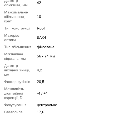
Діаметр
42
об'єктива, мм
Максимальне
збільшення,
10
крат
Тип конструкції
Roof
Матеріал
BAK4
оптики
Тип збільшення
фіксоване
Міжзінична
56 - 74 мм
відстань, мм
Діаметр
вихідної зіниці,
4,2
мм
Фактор сутінків
20,5
Можливість
діоптрійної
-4 / +4
корекції, D
Фокусування
центральне
Светосила
17,6