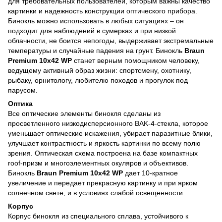
для требовательных пользователей, которым важны качество
картинки и надежность конструкции оптического прибора.
Бинокль можно использовать в любых ситуациях – он
подходит для наблюдений в сумерках и при низкой
облачности, не боится непогоды, выдерживает экстремальные
температуры и случайные падения на грунт. Бинокль
Braun
Premium 10х42 WP
станет верным помощником человеку,
ведущему активный образ жизни: спортсмену, охотнику,
рыбаку, орнитологу, любителю походов и прогулок под
парусом.
Оптика
Все оптические элементы бинокля сделаны из
просветленного низкодисперсионного BAK-4-стекла, которое
уменьшает оптические искажения, убирает паразитные блики,
улучшает контрастность и яркость картинки по всему полю
зрения. Оптическая схема построена на базе компактных
roof-призм и многоэлементных окуляров и объективов.
Бинокль
Braun Premium 10х42 WP
дает 10-кратное
увеличение и передает прекрасную картинку и при ярком
солнечном свете, и в условиях слабой освещенности.
Корпус
Корпус бинокля из специального сплава, устойчивого к