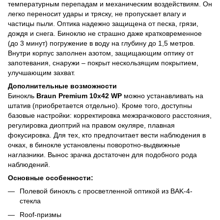
температурным перепадам и механическим воздействиям. Он
легко переносит удары и тряску, не пропускает влагу и
частицы пыли. Оптика надежно защищена от песка, грязи,
дождя и снега. Биноклю не страшно даже кратковременное
(до 3 минут) погружение в воду на глубину до 1,5 метров.
Внутри корпус заполнен азотом, защищающим оптику от
запотевания, снаружи – покрыт нескользящим покрытием,
улучшающим захват.
Дополнительные возможности
Бинокль
Braun Premium 10х42 WP
можно устанавливать на
штатив (приобретается отдельно). Кроме того, доступны
базовые настройки: корректировка межзрачкового расстояния,
регулировка диоптрий на правом окуляре, плавная
фокусировка. Для тех, кто предпочитает вести наблюдения в
очках, в бинокле установлены поворотно-выдвижные
наглазники. Вынос зрачка достаточен для подобного рода
наблюдений.
Основные особенности:
Полевой бинокль с просветленной оптикой из BAK-4-
стекла
Roof-призмы