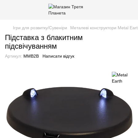
Ігри для розвитку/Сувеніри
Металеві конструктори Metal Ear
Підставка з блакитним
підсвічуванням
Артикул:
MMB2B
Написати відгук