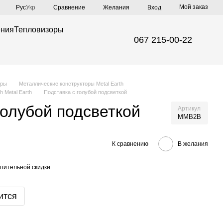
Мой заказ
Сравнение
Рус
Укр
Желания
Вход
ения
Тепловизоры
067 215-00-22
иры
Металлические конструкторы Metal Earth
 Metal Earth
Подставка с голубой подсветкой
голубой подсветкой
Артикул
MMB2B
К сравнению
В желания
пительной скидки
ится