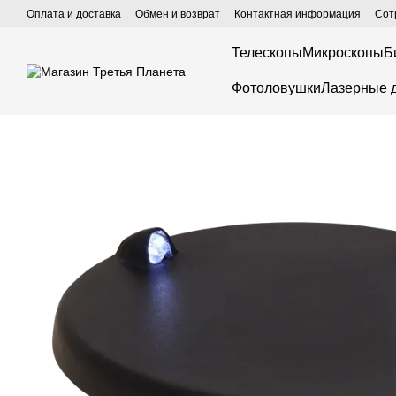
Перейти к основному контенту
Оплата и доставка
Обмен и возврат
Контактная информация
Сот
Телескопы
Микроскопы
Б
Фотоловушки
Лазерные 