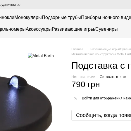
рудничество
инокли
Монокуляры
Подзорные трубы
Приборы ночного вид
дальномеры
Аксессуары
Развивающие игры/Сувениры
Главная
Развивающие игры/Сувен
Металлические конструкторы Metal Earth
Подставка с 
Нет в наличии
Оставить отзыв
790 грн
Войти
для отображения нако
%
Сообщить, когда появ