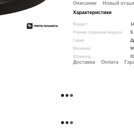
Описание
Новый отзыв
Характеристики
Возраст
1
Размер собранной модели
9,
Серия
Д
Материал
М
Штрихкод
0
Доставка
Оплата
Гар