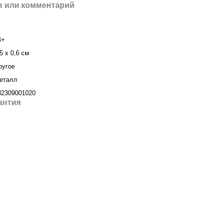
 или комментарий
4+
5 х 0,6 см
ругое
еталл
32309001020
антия