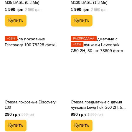
M35 BASE (0.3 Мп)
M130 BASE (1.3 Мп)
1 590 грн
1 990 грн
2 590 грн
2 990 грн
Купить
Купить
−51%
РАСПРОДАЖА
−38%
Стекла покровные Discovery
Стекла предметные с двумя
100
лунками Levenhuk G50 2H, 50
шт.
290 грн
990 грн
590 грн
1 590 грн
Купить
Купить