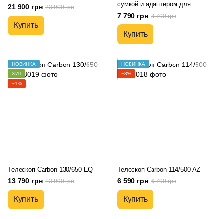
сумкой и адаптером для
21 900 грн
23 900 грн
смартфона
7 790 грн
8 790 грн
Купить
Купить
НОВИНКА
НОВИНКА
ХИТ
−3%
−1%
Телескоп Carbon 130/650 EQ
Телескоп Carbon 114/500 AZ
13 790 грн
6 590 грн
13 990 грн
6 790 грн
Купить
Купить