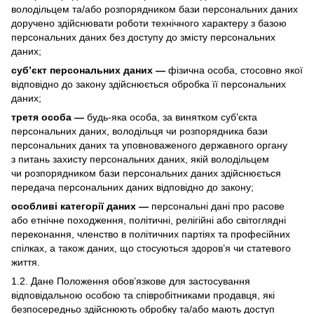
володільцем та/або розпорядником бази персональних даних
доручено здійснювати роботи технічного характеру з базою
персональних даних без доступу до змісту персональних
даних;
суб’єкт персональних даних —
фізична особа, стосовно якої
відповідно до закону здійснюється обробка її персональних
даних;
третя особа —
будь-яка особа, за винятком суб’єкта
персональних даних, володільця чи розпорядника бази
персональних даних та уповноваженого державного органу
з питань захисту персональних даних, якій володільцем
чи розпорядником бази персональних даних здійснюється
передача персональних даних відповідно до закону;
особливі категорії даних —
персональні дані про расове
або етнічне походження, політичні, релігійні або світоглядні
переконання, членство в політичних партіях та професійних
спілках, а також даних, що стосуються здоров’я чи статевого
життя.
1.2. Дане Положення обов’язкове для застосування
відповідальною особою та співробітниками продавця, які
безпосередньо здійснюють обробку та/або мають доступ