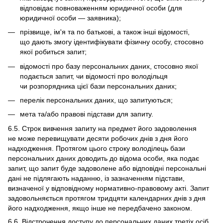
відповідає повноваженням юридичної особи (для
юридичної особи — заявника);
прізвище, ім'я та по батькові, а також інші відомості,
що дають змогу ідентифікувати фізичну особу, стосовно
якої робиться запит;
відомості про базу персональних даних, стосовно якої
подається запит, чи відомості про володільця
чи розпорядника цієї бази персональних даних;
перелік персональних даних, що запитуються;
мета та/або правові підстави для запиту.
6.5. Строк вивчення запиту на предмет його задоволення
не може перевищувати десяти робочих днів з дня його
надходження. Протягом цього строку володілець бази
персональних даних доводить до відома особи, яка подає
запит, що запит буде задоволене або відповідні персональні
дані не підлягають наданню, із зазначенням підстави,
визначеної у відповідному нормативно-правовому акті. Запит
задовольняється протягом тридцяти календарних днів з дня
його надходження, якщо інше не передбачено законом.
6.6. Відстрочення доступу до персональних даних третіх осіб