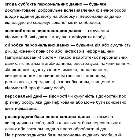
згода суб’єкта персональних даних
— будь-яке
документоване, добровільне волевиявлення фізичної особи
щодо надання дозволу на обробку її персональних даних
відповідно до сформульованої мети їх обробки;
знеособлення персональних даних
— вилучення
відомостей, які дають змогу ідентифікувати особу;
обробка персональних даних —
будь-яка дія або сукупність
дій, здійснених повністю або частково в інформаційній
(автоматизованій) системі та/або в картотеках персональних
даних, які пов’язані зі збиранням, реєстрацією, накопиченням,
зберіганням, адаптуванням, зміною, поновленням,
використанням і поширенням (розповсюдженням,
реалізацією, передачею), знеособленням, знищенням
відомостей про фізичну особу;
персональні дані —
відомості чи сукупність відомостей про
фізичну особу, яка ідентифікована або може бути конкретно
ідентифікована;
розпорядник бази персональних даних —
фізична
чи юридична особа, якій володільцем бази персональних
даних або законом надано право обробляти ці дані.
Не є розпорядником бази персональних даних особа, якій