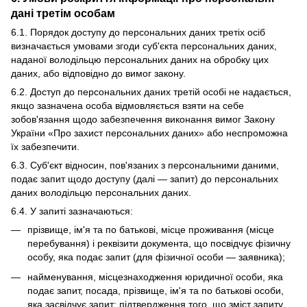
дані третім особам
6.1. Порядок доступу до персональних даних третіх осіб
визначається умовами згоди суб'єкта персональних даних,
наданої володільцю персональних даних на обробку цих
даних, або відповідно до вимог закону.
6.2. Доступ до персональних даних третій особі не надається,
якщо зазначена особа відмовляється взяти на себе
зобов'язання щодо забезпечення виконання вимог Закону
України «Про захист персональних даних» або неспроможна
їх забезпечити.
6.3. Суб'єкт відносин, пов'язаних з персональними даними,
подає запит щодо доступу (далі — запит) до персональних
даних володільцю персональних даних.
6.4. У запиті зазначаються:
прізвище, ім'я та по батькові, місце проживання (місце
перебування) і реквізити документа, що посвідчує фізичну
особу, яка подає запит (для фізичної особи — заявника);
найменування, місцезнаходження юридичної особи, яка
подає запит, посада, прізвище, ім'я та по батькові особи,
яка засвідчує запит; підтвердження того, що зміст запиту