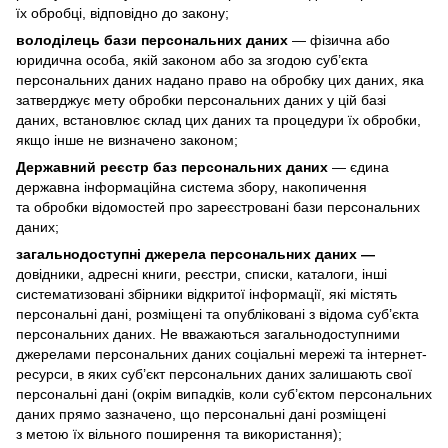
їх обробці, відповідно до закону;
володілець бази персональних даних
— фізична або
юридична особа, якій законом або за згодою суб’єкта
персональних даних надано право на обробку цих даних, яка
затверджує мету обробки персональних даних у цій базі
даних, встановлює склад цих даних та процедури їх обробки,
якщо інше не визначено законом;
Державний реєстр баз персональних даних
— єдина
державна інформаційна система збору, накопичення
та обробки відомостей про зареєстровані бази персональних
даних;
загальнодоступні джерела персональних даних —
довідники, адресні книги, реєстри, списки, каталоги, інші
систематизовані збірники відкритої інформації, які містять
персональні дані, розміщені та опубліковані з відома суб’єкта
персональних даних. Не вважаються загальнодоступними
джерелами персональних даних соціальні мережі та інтернет-
ресурси, в яких суб’єкт персональних даних залишають свої
персональні дані (окрім випадків, коли суб’єктом персональних
даних прямо зазначено, що персональні дані розміщені
з метою їх вільного поширення та використання);