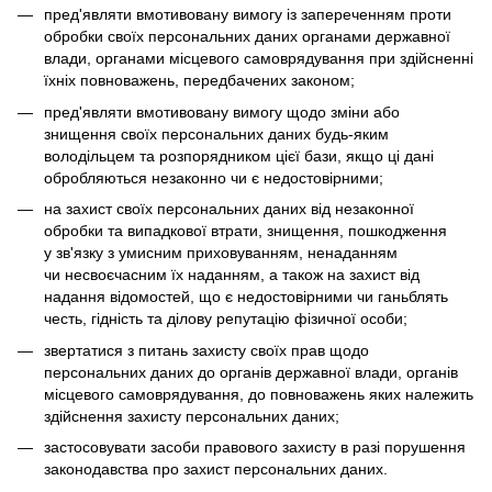
пред'являти вмотивовану вимогу із запереченням проти
обробки своїх персональних даних органами державної
влади, органами місцевого самоврядування при здійсненні
їхніх повноважень, передбачених законом;
пред'являти вмотивовану вимогу щодо зміни або
знищення своїх персональних даних будь-яким
володільцем та розпорядником цієї бази, якщо ці дані
обробляються незаконно чи є недостовірними;
на захист своїх персональних даних від незаконної
обробки та випадкової втрати, знищення, пошкодження
у зв'язку з умисним приховуванням, ненаданням
чи несвоєчасним їх наданням, а також на захист від
надання відомостей, що є недостовірними чи ганьблять
честь, гідність та ділову репутацію фізичної особи;
звертатися з питань захисту своїх прав щодо
персональних даних до органів державної влади, органів
місцевого самоврядування, до повноважень яких належить
здійснення захисту персональних даних;
застосовувати засоби правового захисту в разі порушення
законодавства про захист персональних даних.