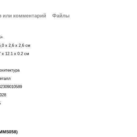
 или комментарий
Файлы
4+
,0 x 2,6 x 2,6 см
 х 12.1 х 0.2 см
рхитектура
еталл
32309010589
,028
5
(MMS058)