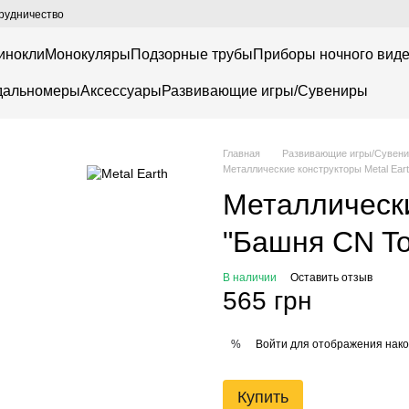
рудничество
инокли
Монокуляры
Подзорные трубы
Приборы ночного вид
дальномеры
Аксессуары
Развивающие игры/Сувениры
Главная
Развивающие игры/Сувен
Металлические конструкторы Metal Earth
Металлически
"Башня CN To
В наличии
Оставить отзыв
565 грн
Войти
для отображения нако
%
Купить