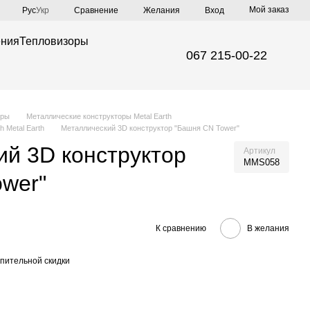
Мой заказ
Сравнение
Рус
Укр
Желания
Вход
ения
Тепловизоры
067 215-00-22
иры
Металлические конструкторы Metal Earth
 Metal Earth
Металлический 3D конструктор "Башня CN Tower"
й 3D конструктор
Артикул
MMS058
wer"
К сравнению
В желания
пительной скидки