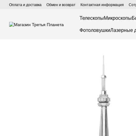
Перейти к основному контенту
Оплата и доставка
Обмен и возврат
Контактная информация
Сот
Телескопы
Микроскопы
Б
Фотоловушки
Лазерные 