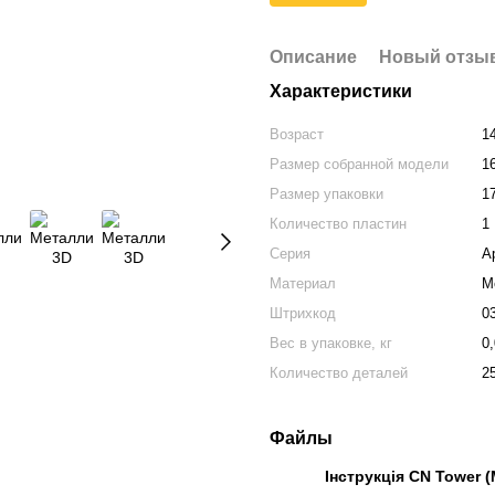
Описание
Новый отзыв
Характеристики
Возраст
1
Размер собранной модели
16
Размер упаковки
17
Количество пластин
1
Серия
А
Материал
М
Штрихкод
0
Вес в упаковке, кг
0
Количество деталей
2
Файлы
Інструкція CN Tower 