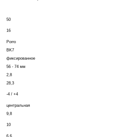
50
16
Porro
BK7
фиксированное
56 - 74 мм
2,8
28,3
-4 / +4
центральная
9,8
10
6,6