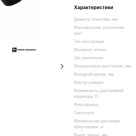
Характеристики
Диаметр объектива, мм
Максимальное увеличение,
крат
Тип конструкции
Материал оптики
Тип увеличения
Межзрачковое расстояние, мм
Выходной зрачек, мм
Фактор сумерек
Возможность диоптрийной
коррекции, D
Фокусировка
Светосила
Минимальная дистанция
фокусировки, м
Вынос зрачка, мм