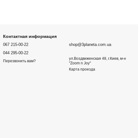
Контактная информация
067 215-00-22
shop@3planeta.com.ua
044 295-00-22
ул.Воздвиженская 48, г.Киев, м-н
Перезвонить вам?
"Zoom n Joy"
Карта проезда