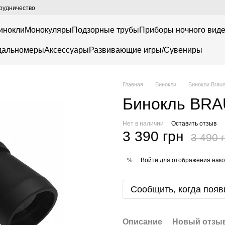
рудничество
инокли
Монокуляры
Подзорные трубы
Приборы ночного вид
дальномеры
Аксессуары
Развивающие игры/Сувениры
Главная
Бинокли
Бинокли Brau
Бинокль BRA
Нет в наличии
Оставить отзыв
3 390 грн
3 490 
Войти
для отображения нако
%
Сообщить, когда появ
Описание
Новый отзыв