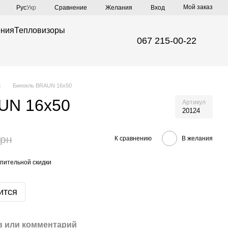
Мой заказ
Сравнение
Рус
Укр
Желания
Вход
ения
Тепловизоры
067 215-00-22
n
Бинокль BRAUN 16х50
UN 16х50
Артикул
20124
грн
К сравнению
В желания
пительной скидки
ится
 или комментарий