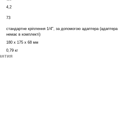
4,2
73
стандартне кріплення 1/4", за допомогою адаптера (адаптера
немає в комплекті)
180 x 175 x 68 мм
0,79 кг
антия