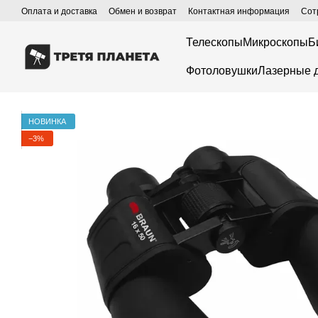
Перейти к основному контенту
Оплата и доставка
Обмен и возврат
Контактная информация
Сот
Телескопы
Микроскопы
Б
Фотоловушки
Лазерные 
НОВИНКА
−3%