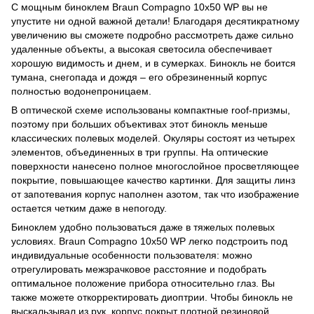
С мощным биноклем Braun Compagno 10х50 WP вы не
упустите ни одной важной детали! Благодаря десятикратному
увеличению вы сможете подробно рассмотреть даже сильно
удаленные объекты, а высокая светосила обеспечивает
хорошую видимость и днем, и в сумерках. Бинокль не боится
тумана, снегопада и дождя – его обрезиненный корпус
полностью водонепроницаем.
В оптической схеме использованы компактные roof-призмы,
поэтому при больших объективах этот бинокль меньше
классических полевых моделей. Окуляры состоят из четырех
элементов, объединенных в три группы. На оптические
поверхности нанесено полное многослойное просветляющее
покрытие, повышающее качество картинки. Для защиты линз
от запотевания корпус наполнен азотом, так что изображение
остается четким даже в непогоду.
Биноклем удобно пользоваться даже в тяжелых полевых
условиях. Braun Compagno 10х50 WP легко подстроить под
индивидуальные особенности пользователя: можно
отрегулировать межзрачковое расстояние и подобрать
оптимальное положение прибора относительно глаз. Вы
также можете откорректировать диоптрии. Чтобы бинокль не
выскальзывал из рук, корпус покрыт плотной резиновой