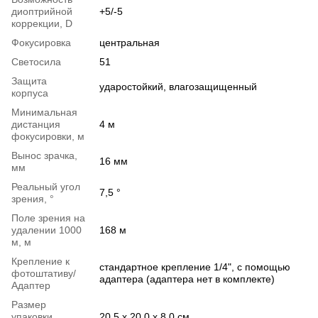
диоптрийной
+5/-5
коррекции, D
Фокусировка
центральная
Светосила
51
Защита
ударостойкий, влагозащищенный
корпуса
Минимальная
дистанция
4 м
фокусировки, м
Вынос зрачка,
16 мм
мм
Реальный угол
7,5 °
зрения, °
Поле зрения на
удалении 1000
168 м
м, м
Крепление к
стандартное крепление 1/4", с помощью
фотоштативу/
адаптера (адаптера нет в комплекте)
Адаптер
Размер
упаковки
20,5 x 20,0 x 8,0 см