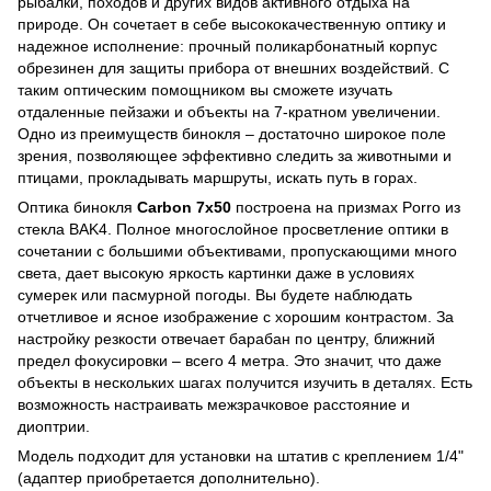
рыбалки, походов и других видов активного отдыха на
природе. Он сочетает в себе высококачественную оптику и
надежное исполнение: прочный поликарбонатный корпус
обрезинен для защиты прибора от внешних воздействий. С
таким оптическим помощником вы сможете изучать
отдаленные пейзажи и объекты на 7-кратном увеличении.
Одно из преимуществ бинокля – достаточно широкое поле
зрения, позволяющее эффективно следить за животными и
птицами, прокладывать маршруты, искать путь в горах.
Оптика бинокля
Carbon 7x50
построена на призмах Porro из
стекла BAK4. Полное многослойное просветление оптики в
сочетании с большими объективами, пропускающими много
света, дает высокую яркость картинки даже в условиях
сумерек или пасмурной погоды. Вы будете наблюдать
отчетливое и ясное изображение с хорошим контрастом. За
настройку резкости отвечает барабан по центру, ближний
предел фокусировки – всего 4 метра. Это значит, что даже
объекты в нескольких шагах получится изучить в деталях. Есть
возможность настраивать межзрачковое расстояние и
диоптрии.
Модель подходит для установки на штатив с креплением 1/4"
(адаптер приобретается дополнительно).