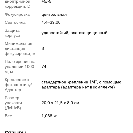
диоптрийной
+5/-5
коррекции, D
Фокусировка
центральная
Светосила
4.4–39.06
Защита
ударостойкий, влагозащищенный
корпуса
Минимальная
дистанция
8
фокусировки, м
Поле зрения на
удалении 1000
74
м, м
Крепление к
стандартное крепление 1/4", с помощью
фотоштативу/
адаптера (адаптера нет в комплекте)
Адаптер
Размер
упаковки
20,0 x 21,5 x 8,0 см
(ДхШхВ)
Вес
1,038 кг
Отзывы