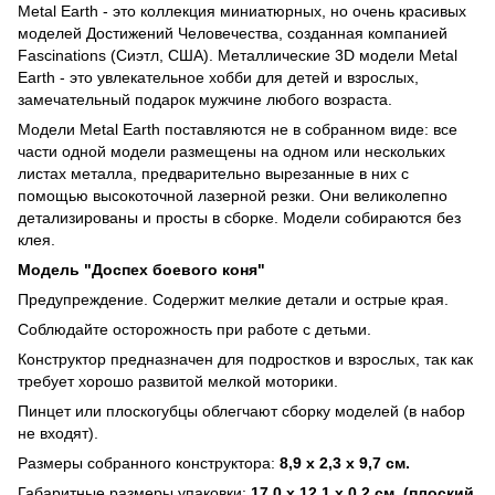
Metal Earth - это коллекция миниатюрных, но очень красивых
моделей Достижений Человечества, созданная компанией
Fascinations (Сиэтл, США). Металлические 3D модели Metal
Earth - это увлекательное хобби для детей и взрослых,
замечательный подарок мужчине любого возраста.
Модели Metal Earth поставляются не в собранном виде: все
части одной модели размещены на одном или нескольких
листах металла, предварительно вырезанные в них с
помощью высокоточной лазерной резки. Они великолепно
детализированы и просты в сборке. Модели собираются без
клея.
Модель "Доспех боевого коня"
Предупреждение. Содержит мелкие детали и острые края.
Соблюдайте осторожность при работе с детьми.
Конструктор предназначен для подростков и взрослых, так как
требует хорошо развитой мелкой моторики.
Пинцет или плоскогубцы облегчают сборку моделей (в набор
не входят).
Размеры собранного конструктора:
8,9 х 2,3 х 9,7 см.
Габаритные размеры упаковки:
17,0 х 12,1 х 0,2 см. (плоский