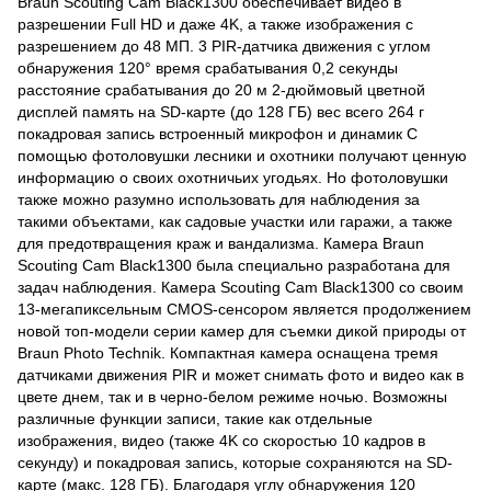
Braun Scouting Cam Black1300 обеспечивает видео в
разрешении Full HD и даже 4K, а также изображения с
разрешением до 48 МП. 3 PIR-датчика движения с углом
обнаружения 120° время срабатывания 0,2 секунды
расстояние срабатывания до 20 м 2-дюймовый цветной
дисплей память на SD-карте (до 128 ГБ) вес всего 264 г
покадровая запись встроенный микрофон и динамик С
помощью фотоловушки лесники и охотники получают ценную
информацию о своих охотничьих угодьях. Но фотоловушки
также можно разумно использовать для наблюдения за
такими объектами, как садовые участки или гаражи, а также
для предотвращения краж и вандализма. Камера Braun
Scouting Cam Black1300 была специально разработана для
задач наблюдения. Камера Scouting Cam Black1300 со своим
13-мегапиксельным CMOS-сенсором является продолжением
новой топ-модели серии камер для съемки дикой природы от
Braun Photo Technik. Компактная камера оснащена тремя
датчиками движения PIR и может снимать фото и видео как в
цвете днем, так и в черно-белом режиме ночью. Возможны
различные функции записи, такие как отдельные
изображения, видео (также 4K со скоростью 10 кадров в
секунду) и покадровая запись, которые сохраняются на SD-
карте (макс. 128 ГБ). Благодаря углу обнаружения 120