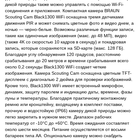
дикой природы также можно управлять с помощью Wi-Fi-
соединения и приложения. Компактная камера BRAUN
Scouting Cam Black1300 WiFi оснащена тремя датчиками
движения PIR и может снимать цветные фото и видео днем, а
ночью — черно-белые. Возможны различные функции записи,
такие как одиночные изображения (макс. до 48 МП), видео
(также 4K со скоростью 10 кадров в секунду) и покадровая
запись, которые сохраняются на SD-карте (макс. 128 ГБ).
Благодаря углу обнаружения 120 градусов, расстоянию
срабатывания до 20 метров и времени срабатывания всего
около 0,2 секунды Black1300 WiFi создает четкие
изображения. Камера Scouting Cam оснащена цветным TFT-
дисплеем с диагональю 2 дюйма для проверки изображений.
Кроме того, Black1300 WiFi имеет встроенный микрофон,
динамик, защиту паролем и индикацию даты, времени, фазы
луны и температуры. Благодаря практичному монтажному
ремню или кронштейну, входящему в комплект поставки,
прочную и водостойкую (IP66) камеру дикой природы можно
легко закрепить в нужном месте. Диапазон рабочих
температур от -10°C до +60°C. Время ожидания составляет
около шести месяцев. Питание осуществляется от восьми
батареек типа АА. Опционально камеру можно снабдить