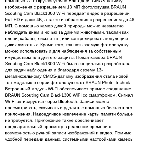
помощью Wi-Fi круглосуточно Благодаря CMOS-датчику
изображения с разрешением 13 МП фотоловушка BRAUN
Scouting Cam Black1300 WiFi передает видео в разрешении
Full HD и даже 4K, а также изображения с разрешением до 48
МП. С помощью камер дикой природы можно незаметно
наблюдать днем и ночью за дикими животными, такими как
олени, кабаны, лисы и т.п., или контролировать популяцию
диких животных. Кроме того, так называемую фотоловушку
можно использовать и для наблюдения за собственным
имуществом или для его защиты. Новая камера BRAUN
Scouting Cam Black1300 WiFi была специально разработана
для задач наблюдения и благодаря своему 13-
мегапиксельному CMOS-датчику изображения стала новой
топ-моделью в серии фотоловушек от BRAUN Photo Technik.
Встроенный модуль Wi-Fi обеспечивает прямое соединение
BRAUN Scouting Cam Black1300 WiFi со смартфоном. Сигнал
Wi-Fi активируется через Bluetooth. Записи можно
просматривать, скачивать и удалять с помощью бесплатного
приложения. Надоедливое извлечение карты памяти больше
не требуется. Приложение также обеспечивает
предварительный просмотр в реальном времени с
возможностью ручной записи изображений и видео. Помимо
удобной передачи данных, системными настройками камеры