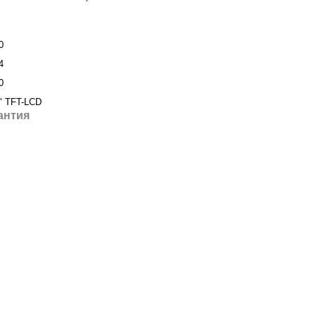
0
4
0
" TFT-LCD
антия