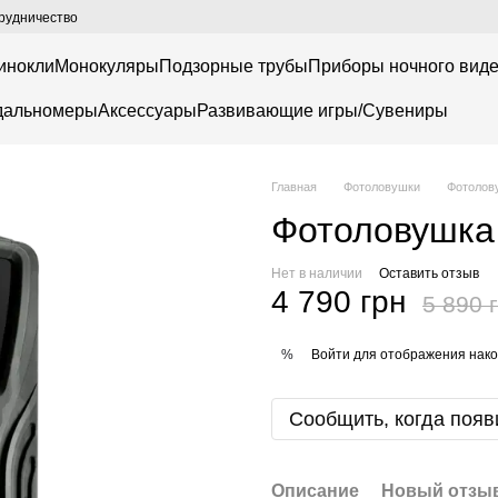
рудничество
инокли
Монокуляры
Подзорные трубы
Приборы ночного вид
дальномеры
Аксессуары
Развивающие игры/Сувениры
Главная
Фотоловушки
Фотолов
Фотоловушка
Нет в наличии
Оставить отзыв
4 790 грн
5 890 
Войти
для отображения нако
%
Сообщить, когда появ
Описание
Новый отзыв