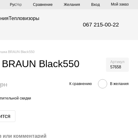
Мой заказ
Сравнение
Рус
Укр
Желания
Вход
ения
Тепловизоры
067 215-00-22
ушка BRAUN Black550
 BRAUN Black550
Артикул
57658
грн
К сравнению
В желания
пительной скидки
ится
 или комментарий