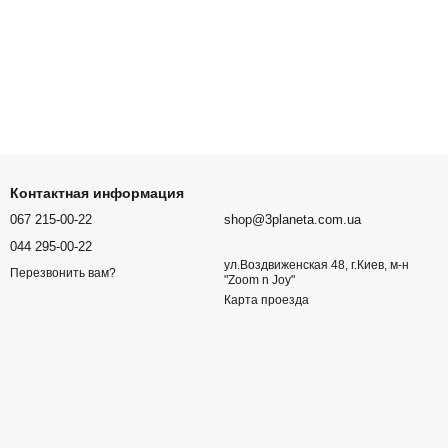
Контактная информация
067 215-00-22
shop@3planeta.com.ua
044 295-00-22
ул.Воздвиженская 48, г.Киев, м-н
Перезвонить вам?
"Zoom n Joy"
Карта проезда