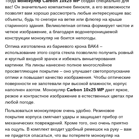
Тогда
монокуляр Carbon 10х25 WP
создан специально для
вас! Он значительно компактнее бинокля, а его возможности
позволят вам хорошо рассмотреть любые интересующие вас
объекты, будь то снегири на ветке или флюгер на крыше
старинного здания. Великолепная оптика формирует чистое и
четкое изображение, а благодаря водонепроницаемой
конструкции монокуляр не боится непогоды.
Оптика изготовлена из бариевого крона BAK4 –
использование этого сорта стекла позволило получить ровный
и круглый входной зрачок и избежать виньетирования
картинки. На линзы нанесено полное многослойное
просветляющее покрытие – оно улучшает светопропускание
оптики и повышает качество изображения. Чтобы оптические
поверхности не запотевали при высокой влажности, корпус
наполнен азотом. Монокуляр
Carbon 10х25 WP
дает яркое,
резкое и контрастное изображение в естественных цветах при
любой погоде.
Пользоваться монокуляром очень удобно. Резиновое
покрытие корпуса смягчает удары и защищает прибор от
механических повреждений. Кроме того, оно очень приятно
на ощупь. В комплект входит удобный ремешок на руку – вам
не придется опасаться, что вы потеряете монокуляр на