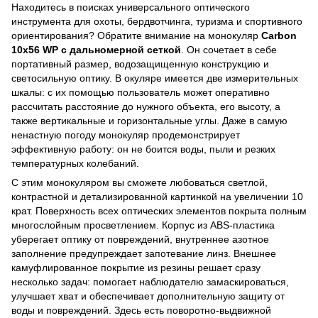
Находитесь в поисках универсального оптического
инструмента для охоты, бердвотчинга, туризма и спортивного
ориентирования? Обратите внимание на монокуляр
Carbon
10х56 WP с дальномерной сеткой
. Он сочетает в себе
портативный размер, водозащищенную конструкцию и
светосильную оптику. В окуляре имеется две измерительных
шкалы: с их помощью пользователь может оперативно
рассчитать расстояние до нужного объекта, его высоту, а
также вертикальные и горизонтальные углы. Даже в самую
ненастную погоду монокуляр продемонстрирует
эффективную работу: он не боится воды, пыли и резких
температурных колебаний.
С этим монокуляром вы сможете любоваться светлой,
контрастной и детализированной картинкой на увеличении 10
крат. Поверхность всех оптических элементов покрыта полным
многослойным просветлением. Корпус из ABS-пластика
уберегает оптику от повреждений, внутреннее азотное
заполнение предупреждает запотевание линз. Внешнее
камуфлированное покрытие из резины решает сразу
несколько задач: помогает наблюдателю замаскироваться,
улучшает хват и обеспечивает дополнительную защиту от
воды и повреждений. Здесь есть поворотно-выдвижной