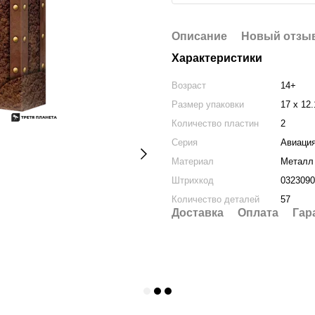
Описание
Новый отзыв
Характеристики
Возраст
14+
Размер упаковки
17 х 12.
Количество пластин
2
Серия
Авиаци
Материал
Металл
Штрихкод
0323090
Количество деталей
57
Доставка
Оплата
Гар