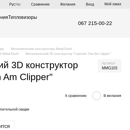
Мой заказ
Сравнение
Рус
Укр
Желания
Вход
ения
Тепловизоры
067 215-00-22
иры
Металлические конструкторы Metal Earth
 Metal Earth
Металлический 3D конструктор "Самолет Pan Am Clipper"
й 3D конструктор
Артикул
MMG103
 Am Clipper"
К сравнению
В желания
пительной скидки
ится