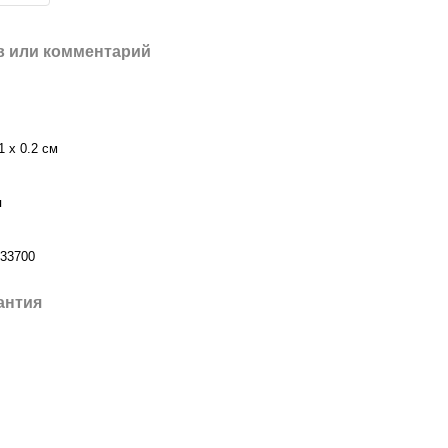
 или комментарий
1 х 0.2 см
я
33700
антия