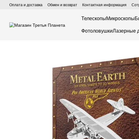
Перейти к основному контенту
Оплата и доставка
Обмен и возврат
Контактная информация
Сот
Телескопы
Микроскопы
Б
Фотоловушки
Лазерные 