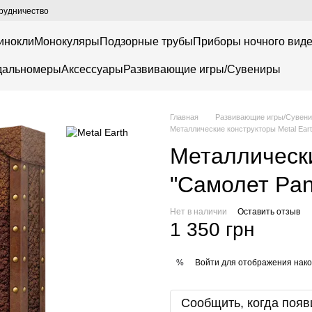
рудничество
инокли
Монокуляры
Подзорные трубы
Приборы ночного вид
дальномеры
Аксессуары
Развивающие игры/Сувениры
Главная
Развивающие игры/Сувен
Металлические конструкторы Metal Earth
Металлически
"Самолет Pan
Нет в наличии
Оставить отзыв
1 350 грн
Войти
для отображения нако
%
Сообщить, когда появ