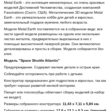
Metal Earth - это коллекция миниатюрных, но очень красивых
моделей Достижений Человечества, созданная компанией
Fascinations (Сиэтл, США). Металлические 3D модели Metal
Earth - это увлекательное хобби для детей и взрослых,
замечательный подарок мужчине любого возраста.
Модели Metal Earth поставляются не в собранном виде: все
части одной модели размещены на одном или нескольких
листах металла, предварительно вырезанные в них с
помощью высокоточной лазерной резки. Они великолепно
детализированы и просты в сборке. Модели собираются без
клея.
Модель "Space Shuttle Atlantis"
Предупреждение. Содержит мелкие детали и острые края.
Соблюдайте осторожность при работе с детьми.
Конструктор предназначен для подростков и взрослых, так как
требует хорошо развитой мелкой моторики.
Пинцет или плоскогубцы облегчают сборку моделей (в набор
не входят).
Размеры собранного конструктора:
11,43 x 7,11 x 5,84 см.
Габаритные размеры упаковки:
17,0 х 12,1 х 0,2 см. (плоский